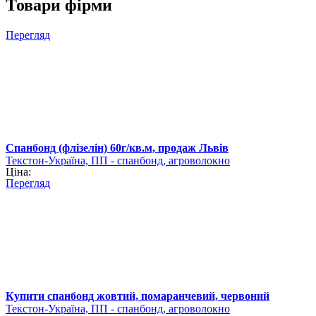
Товари фірми
Перегляд
Спанбонд (флізелін) 60г/кв.м, продаж Львів
Текстон-Україна, ПП - спанбонд, агроволокно
Ціна:
Перегляд
Купити спанбонд жовтий, помаранчевий, червоний
Текстон-Україна, ПП - спанбонд, агроволокно