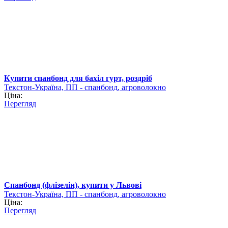
Купити спанбонд для бахіл гурт, роздріб
Текстон-Україна, ПП - спанбонд, агроволокно
Ціна:
Перегляд
Спанбонд (флізелін), купити у Львові
Текстон-Україна, ПП - спанбонд, агроволокно
Ціна:
Перегляд