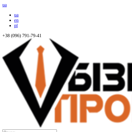
ua
ua
en
pl
+38 (096) 791-79-41