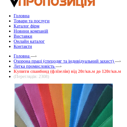
Головна
Товари та послуги
Каталог фірм
Новини компаній
Виставки
Онлайн каталог
Контакти
Головна
—›
Охорона праці (спецодяг та індивідуальний захист)
—›
Легка промисловість
—›
Купити спанбонд (флізелін) від 20г/кв.м до 120г/кв.м
(Переглядів: 2308)