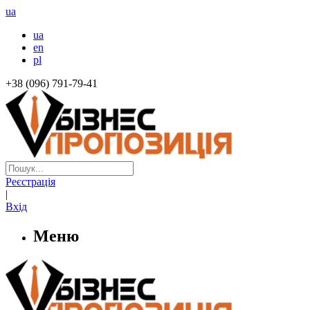
ua
ua
en
pl
+38 (096) 791-79-41
Реєстрація
|
Вхід
Меню