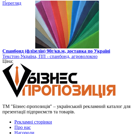
Перегляд
Спанбонд (флізелін) 90г/кв.м, доставка по Україні
Текстон-Україна, ПП - спанбонд, агроволокно
Ціна:
ТМ "Бізнес-пропозиція" – український рекламний каталог для
презентації підприємств та товарів.
Рекламні сторінки
Про нас
Нагороди