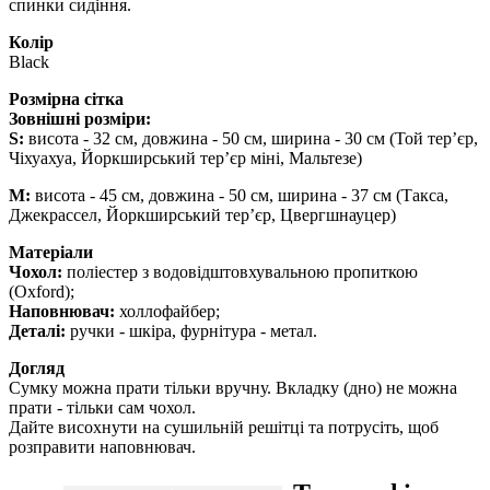
спинки сидіння.
Колір
Black
Розмірна сітка
Зовнішні розміри:
S:
висота - 32 см, довжина - 50 см, ширина - 30 см (Той тер’єр,
Чіхуахуа, Йоркширський тер’єр міні, Мальтезе)
M:
висота - 45 см, довжина - 50 см, ширина - 37 см (Такса,
Джекрассел, Йоркширський тер’єр, Цвергшнауцер)
Матеріали
Чохол:
поліестер з водовідштовхувальною пропиткою
(Oxford);
Наповнювач:
холлофайбер;
Деталі:
ручки - шкіра, фурнітура - метал.
Догляд
Сумку можна прати тільки вручну. Вкладку (дно) не можна
прати - тільки сам чохол.
Дайте висохнути на сушильній решітці та потрусіть, щоб
розправити наповнювач.