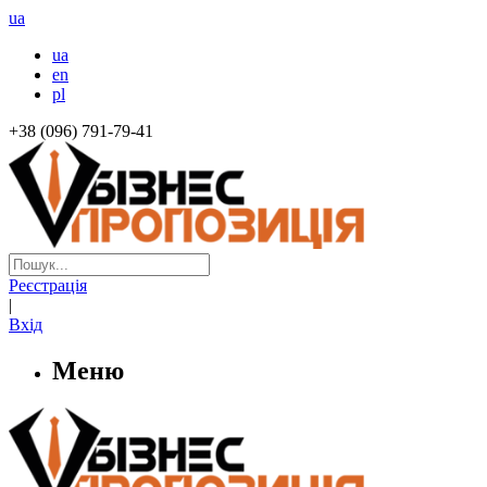
ua
ua
en
pl
+38 (096) 791-79-41
Реєстрація
|
Вхід
Меню