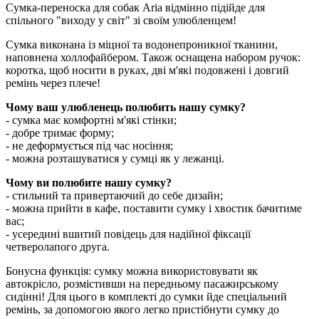
Сумка-переноска для собак Aria відмінно підійде для
спільного "виходу у світ" зі своїм улюбленцем!
Сумка виконана із міцної та водонепроникної тканини,
наповнена холлофайбером. Також оснащена набором ручок:
коротка, щоб носити в руках, дві м'які подовжені і довгий
ремінь через плече!
Чому ваш улюбленець полюбить нашу сумку?
- сумка має комфортні м'які стінки;
- добре тримає форму;
- не деформується під час носіння;
- можна розташуватися у сумці як у лежанці.
Чому ви полюбите нашу сумку?
- стильний та привертаючий до себе дизайн;
- можна прийти в кафе, поставити сумку і хвостик бачитиме
вас;
- усередині вшитий повідець для надійної фіксації
четверолапого друга.
Бонусна функція: сумку можна використовувати як
автокрісло, розмістивши на передньому пасажирському
сидінні! Для цього в комплекті до сумки йде спеціальний
ремінь, за допомогою якого легко пристібнути сумку до