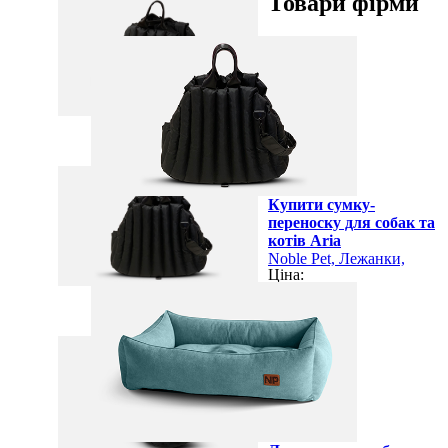
Товари фірми
Перегляд
Купити сумку-
переноску для собак та
котів Aria
Noble Pet, Лежанки,
Ціна:
одяг, аксесуари для
Перегляд
тварин