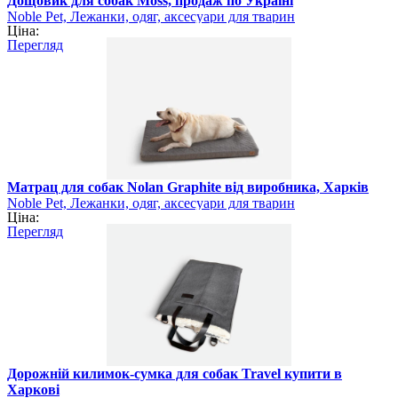
Дощовик для собак Moss, продаж по Україні
Noble Pet, Лежанки, одяг, аксесуари для тварин
Ціна:
Перегляд
Матрац для собак Nolan Graphite від виробника, Харків
Noble Pet, Лежанки, одяг, аксесуари для тварин
Ціна:
Перегляд
Дорожній килимок-сумка для собак Travel купити в
Харкові