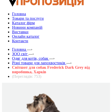
Головна
Товари та послуги
Каталог фірм
Новини компаній
Виставки
Онлайн каталог
Контакти
Головна
—›
ЗOO світ
—›
Одяг для котів, собак
—›
Різні товари для лапохвостиків
—›
Світшот для собак Frederick Dark Grey від
виробника, Харків
(Переглядів: 753)