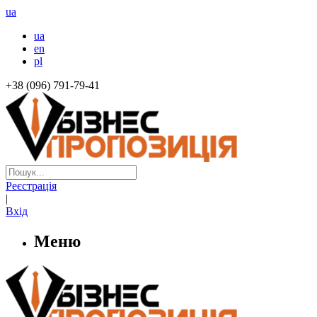
ua
ua
en
pl
+38 (096) 791-79-41
Реєстрація
|
Вхід
Меню