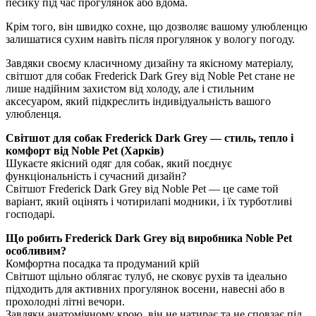
песику під час прогулянок або вдома.
Крім того, він швидко сохне, що дозволяє вашому улюбленцю
залишатися сухим навіть після прогулянок у вологу погоду.
Завдяки своєму класичному дизайну та якісному матеріалу,
світшот для собак Frederick Dark Grey від Noble Pet стане не
лише надійним захистом від холоду, але і стильним
аксесуаром, який підкреслить індивідуальність вашого
улюбленця.
Світшот для собак Frederick Dark Grey — стиль, тепло і
комфорт від Noble Pet (Харків)
Шукаєте якісний одяг для собак, який поєднує
функціональність і сучасний дизайн?
Світшот Frederick Dark Grey від Noble Pet — це саме той
варіант, який оцінять і чотирилапі модники, і їх турботливі
господарі.
Що робить Frederick Dark Grey від виробника Noble Pet
особливим?
Комфортна посадка та продуманий крій
Світшот щільно облягає тулуб, не сковує рухів та ідеально
підходить для активних прогулянок восени, навесні або в
прохолодні літні вечори.
Завдяки анатомічному крою, він не натирає та не сповзає під