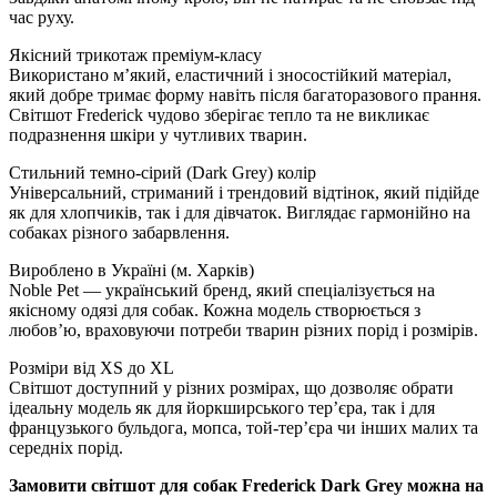
час руху.
Якісний трикотаж преміум-класу
Використано м’який, еластичний і зносостійкий матеріал,
який добре тримає форму навіть після багаторазового прання.
Світшот Frederick чудово зберігає тепло та не викликає
подразнення шкіри у чутливих тварин.
Стильний темно-сірий (Dark Grey) колір
Універсальний, стриманий і трендовий відтінок, який підійде
як для хлопчиків, так і для дівчаток. Виглядає гармонійно на
собаках різного забарвлення.
Вироблено в Україні (м. Харків)
Noble Pet — український бренд, який спеціалізується на
якісному одязі для собак. Кожна модель створюється з
любов’ю, враховуючи потреби тварин різних порід і розмірів.
Розміри від XS до XL
Світшот доступний у різних розмірах, що дозволяє обрати
ідеальну модель як для йоркширського тер’єра, так і для
французького бульдога, мопса, той-тер’єра чи інших малих та
середніх порід.
Замовити світшот для собак Frederick Dark Grey можна на