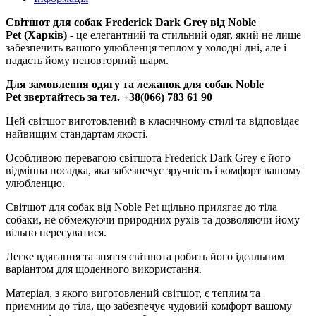
Світшот для собак Frederick Dark Grey від Noble
Pet
(Харків)
- це елегантний та стильний одяг, який не лише
забезпечить вашого улюбленця теплом у холодні дні, але і
надасть йому неповторний шарм.
Для замовлення одягу та лежанок для собак Noble
Pet звертайтесь за тел.
+38(066) 783 61 90
Цей світшот виготовлений в класичному стилі та відповідає
найвищим стандартам якості.
Особливою перевагою світшота Frederick Dark Grey є його
відмінна посадка, яка забезпечує зручність і комфорт вашому
улюбленцю.
Світшот для собак від Noble Pet щільно прилягає до тіла
собаки, не обмежуючи природних рухів та дозволяючи йому
вільно пересуватися.
Легке вдягання та зняття світшота робить його ідеальним
варіантом для щоденного використання.
Матеріал, з якого виготовлений світшот, є теплим та
приємним до тіла, що забезпечує чудовий комфорт вашому