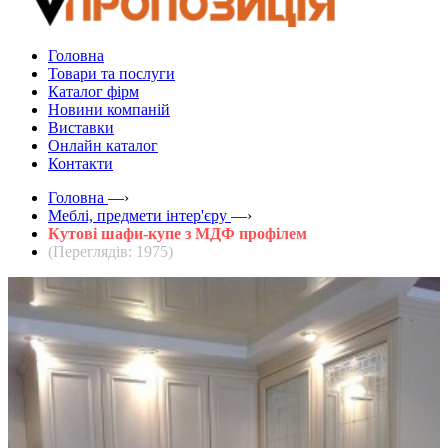
Головна
Товари та послуги
Каталог фірм
Новини компаній
Виставки
Онлайн каталог
Контакти
Головна
—›
Меблі, предмети інтер'єру
—›
Кутові шафи-купе з МДФ профілем
(Переглядів: 1975)