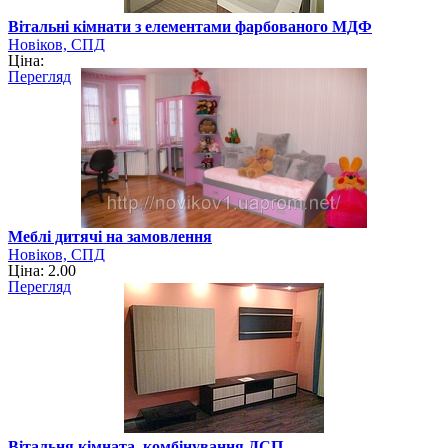
Вітальні кімнати з елементами фарбованого МДФ
Новіков, СПД
Ціна:
Перегляд
Меблі дитячі на замовлення
Новіков, СПД
Ціна: 2.00
Перегляд
Вітальня кімната, комбінування ДСП