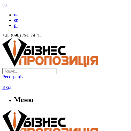
ua
ua
en
pl
+38 (096) 791-79-41
Реєстрація
|
Вхід
Меню