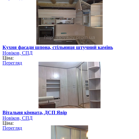
Кухня фасади шпона, стільниця штучний камінь
Новіков, СПД
Ціна:
Перегляд
Вітальня кімната, ДСП Явір
Новіков, СПД
Ціна:
Перегляд