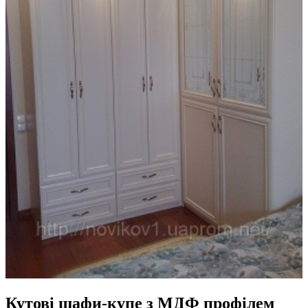
Кутові шафи-купе з МДФ профілем