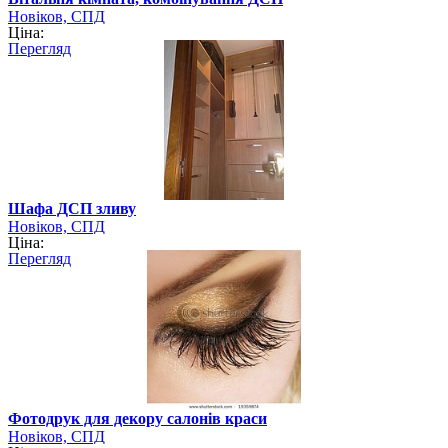
Новіков, СПД
Ціна:
Перегляд
Шафа ДСП зливу
Новіков, СПД
Ціна:
Перегляд
Фотодрук для декору салонів краси
Новіков, СПД