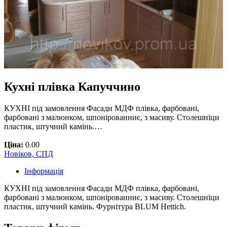
Кухні плівка Капуччино
КУХНІ під замовлення Фасади МДФ плівка, фарбовані,
фарбовані з малюнком, шпонірованниє, з масиву. Столешніци
пластик, штучний камінь.…
Ціна:
0.00
Новіков, СПД
Інформація
КУХНІ під замовлення Фасади МДФ плівка, фарбовані,
фарбовані з малюнком, шпонірованниє, з масиву. Столешніци
пластик, штучний камінь. Фурнітура BLUM Hettich.