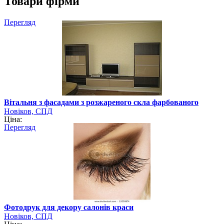
Товари фірми
Перегляд
Вітальня з фасадами з розжареного скла фарбованого
Новіков, СПД
Ціна:
Перегляд
Фотодрук для декору салонів краси
Новіков, СПД