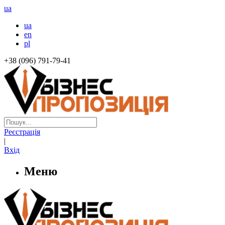
ua
ua
en
pl
+38 (096) 791-79-41
Реєстрація
|
Вхід
Меню