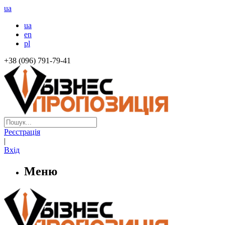
ua
ua
en
pl
+38 (096) 791-79-41
Реєстрація
|
Вхід
Меню