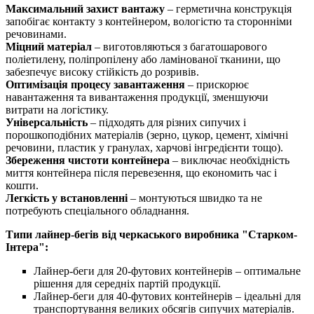
Максимальний захист вантажу
– герметична конструкція
запобігає контакту з контейнером, вологістю та сторонніми
речовинами.
Міцний матеріал
– виготовляються з багатошарового
поліетилену, поліпропілену або ламінованої тканини, що
забезпечує високу стійкість до розривів.
Оптимізація процесу завантаження
– прискорює
навантаження та вивантаження продукції, зменшуючи
витрати на логістику.
Універсальність
– підходять для різних сипучих і
порошкоподібних матеріалів (зерно, цукор, цемент, хімічні
речовини, пластик у гранулах, харчові інгредієнти тощо).
Збереження чистоти контейнера
– виключає необхідність
миття контейнера після перевезення, що економить час і
кошти.
Легкість у встановленні
– монтуються швидко та не
потребують спеціального обладнання.
Типи лайнер-бегів від черкаського виробника "Старком-
Інтера":
Лайнер-беги для 20-футових контейнерів – оптимальне
рішення для середніх партій продукції.
Лайнер-беги для 40-футових контейнерів – ідеальні для
транспортування великих обсягів сипучих матеріалів.