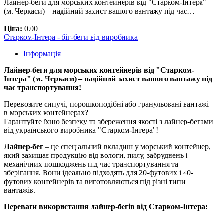
Лайнер-беги для морських контейнерів від "Старком-Інтера"
(м. Черкаси) – надійний захист вашого вантажу під час…
Ціна:
0.00
Старком-Інтера - біг-беги від виробника
Інформація
Лайнер-беги для морських контейнерів від "Старком-
Інтера" (м. Черкаси) – надійний захист вашого вантажу під
час транспортування!
Перевозите сипучі, порошкоподібні або гранульовані вантажі
в морських контейнерах?
Гарантуйте їхню безпеку та збереження якості з лайнер-бегами
від українського виробника "Старком-Інтера"!
Лайнер-бег
– це спеціальний вкладиш у морський контейнер,
який захищає продукцію від вологи, пилу, забруднень і
механічних пошкоджень під час транспортування та
зберігання. Вони ідеально підходять для 20-футових і 40-
футових контейнерів та виготовляються під різні типи
вантажів.
Переваги використання лайнер-бегів від Старком-Інтера: