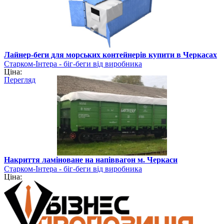
Лайнер-беги для морських контейнерів купити в Черкасах
Старком-Інтера - біг-беги від виробника
Ціна:
Перегляд
Накриття ламіноване на напіввагон м. Черкаси
Старком-Інтера - біг-беги від виробника
Ціна: