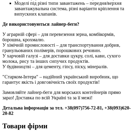
Моделі під різні типи завантажень – передня/верхня
завантажувальна система, різні варіанти кріплення та
випускних клапанів.
Де використовуються лайнер-беги?
У аграрній сфері – для перевезення зерна, комбікормів,
борошна, крохмалю.
У хімічній промисловості – для транспортування добрив,
гранульованих полімерів, порошкових речовин.
У харчовій галузі – для доставки цукру, солі, кави, сухого
молока, рису та інших сипучих продуктів.
У будівництві – для цементу, гіпсу, піску, мінералів.
"Старком-Інтера" – надійний український виробник, що
гарантує якість і довговічність своїх продуктів!
Замовляйте лайнер-беги для морських контейнерів прямо
зараз! Доставка по всій Україні та за її межі!
Детальна інформація за тел. +38(097)756-72-81, +38(093)620-
20-82
Товари фірми