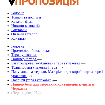
Головна
Товари та послуги
Каталог фірм
Новини компаній
Виставки
Онлайн каталог
Контакти
Головна
—›
Промисловий комплекс
—›
Тара і упаковка
—›
Полімерна тара
—›
Багатошарова, комбінована тара і упаковка
—›
Транспортна упаковка і тара
—›
Пакувальні матеріали. Матеріали для виробництва тари і
упаковки
—›
Послуги (тара і упаковка)
—›
Лайнер-беги для морських контейнерів купити в
Черкасах
(Переглядів: 1054)