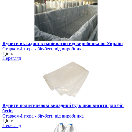
Купити вкладиш в напіввагон від виробника по Україні
Старком-Інтера - біг-беги від виробника
Ціна:
Перегляд
Купити поліетиленові вкладиші будь-якої висоти для біг-
бегів
Старком-Інтера - біг-беги від виробника
Ціна:
Перегляд