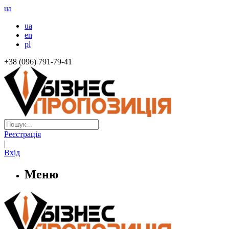
ua
ua
en
pl
+38 (096) 791-79-41
Реєстрація
|
Вхід
Меню