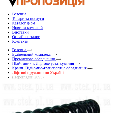
Головна
Товари та послуги
Каталог фірм
Новини компаній
Виставки
Онлайн каталог
Контакти
Головна
—›
Будівельний комплекс
—›
Промислове обладнання
—›
Підйомники. Ліфтове устаткування
—›
Крани. Підйомно-транспортне обладнання
—›
Ліфтові пружини по Україні
(Переглядів: 2095)