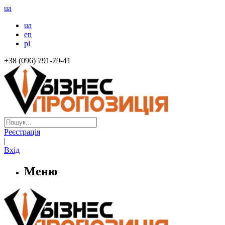
ua
ua
en
pl
+38 (096) 791-79-41
Реєстрація
|
Вхід
Меню