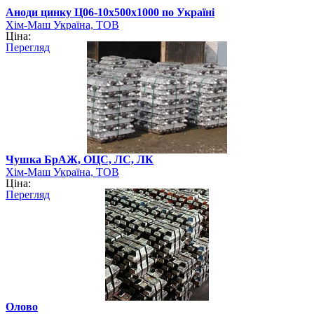
Аноди цинку Ц06-10х500х1000 по Україні
Хім-Маш Україна, ТОВ
Ціна:
Перегляд
Чушка БрАЖ, ОЦС, ЛС, ЛК
Хім-Маш Україна, ТОВ
Ціна:
Перегляд
Олово