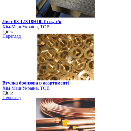
Лист 08-12Х18Н10-Т г/к, х/к
Хім-Маш Україна, ТОВ
Ціна:
Перегляд
Втулка бронзова в асортименті
Хім-Маш Україна, ТОВ
Ціна:
Перегляд