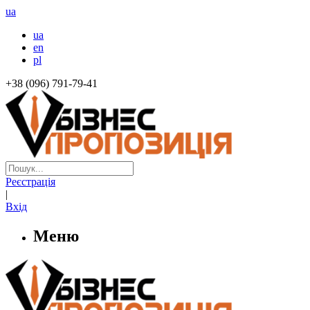
ua
ua
en
pl
+38 (096) 791-79-41
Реєстрація
|
Вхід
Меню