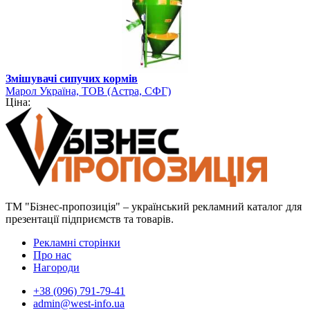
Змішувачі сипучих кормів
Марол Україна, ТОВ (Астра, СФГ)
Ціна:
ТМ "Бізнес-пропозиція" – український рекламний каталог для
презентації підприємств та товарів.
Рекламні сторінки
Про нас
Нагороди
+38 (096) 791-79-41
admin@west-info.ua