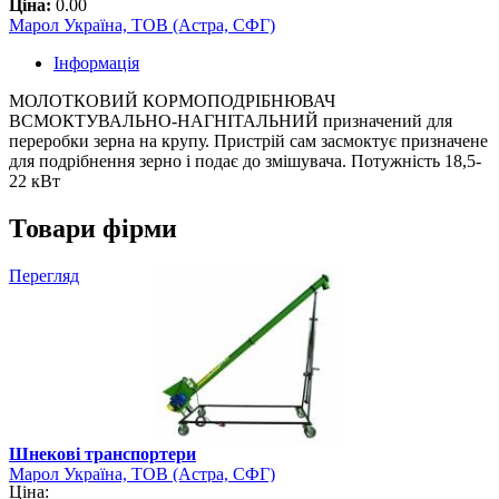
Ціна:
0.00
Марол Україна, ТОВ (Астра, СФГ)
Інформація
МОЛОТКОВИЙ КОРМОПОДРІБНЮВАЧ
ВСМОКТУВАЛЬНО-НАГНІТАЛЬНИЙ призначений для
переробки зерна на крупу. Пристрій сам засмоктує призначене
для подрібнення зерно і подає до змішувача. Потужність 18,5-
22 кВт
Товари фірми
Перегляд
Шнекові транспортери
Марол Україна, ТОВ (Астра, СФГ)
Ціна: