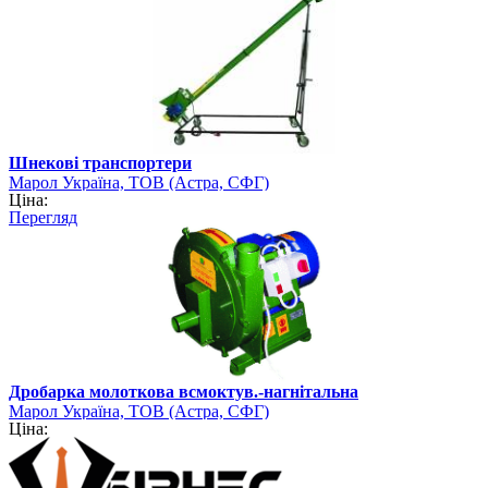
Шнекові транспортери
Марол Україна, ТОВ (Астра, СФГ)
Ціна:
Перегляд
Дробарка молоткова всмоктув.-нагнітальна
Марол Україна, ТОВ (Астра, СФГ)
Ціна: