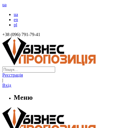
ua
ua
en
pl
+38 (096) 791-79-41
Реєстрація
|
Вхід
Меню