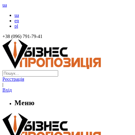
ua
ua
en
pl
+38 (096) 791-79-41
Реєстрація
|
Вхід
Меню