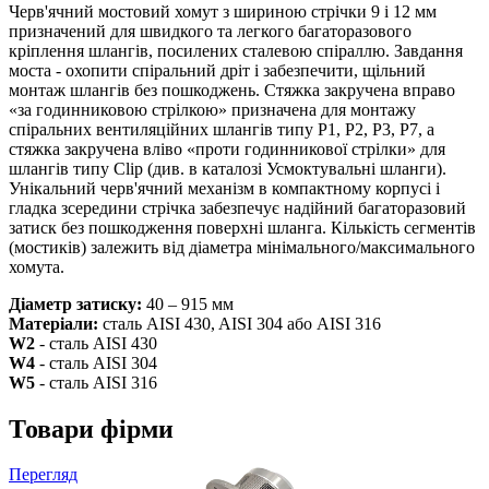
Черв'ячний мостовий хомут з шириною стрічки 9 і 12 мм
призначений для швидкого та легкого багаторазового
кріплення шлангів, посилених сталевою спіраллю. Завдання
моста - охопити спіральний дріт і забезпечити, щільний
монтаж шлангів без пошкоджень. Стяжка закручена вправо
«за годинниковою стрілкою» призначена для монтажу
спіральних вентиляційних шлангів типу P1, P2, P3, P7, а
стяжка закручена вліво «проти годинникової стрілки» для
шлангів типу Clip (див. в каталозі Усмоктувальні шланги).
Унікальний черв'ячний механізм в компактному корпусі і
гладка зсередини стрічка забезпечує надійний багаторазовий
затиск без пошкодження поверхні шланга. Кількість сегментів
(мостиків) залежить від діаметра мінімального/максимального
хомута.
Діаметр затиску:
40 – 915 мм
Матеріали:
сталь AISI 430, AISI 304 або AISI 316
W2
- сталь AISI 430
W4
- сталь AISI 304
W5
- сталь AISI 316
Товари фірми
Перегляд