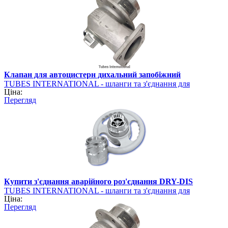
Клапан для автоцистерн дихальний запобіжний
TUBES INTERNATIONAL - шланги та з'єднання для
Ціна:
промисловості
Перегляд
Купити з'єднання аварійного роз'єднання DRY-DIS
TUBES INTERNATIONAL - шланги та з'єднання для
Ціна:
промисловості
Перегляд