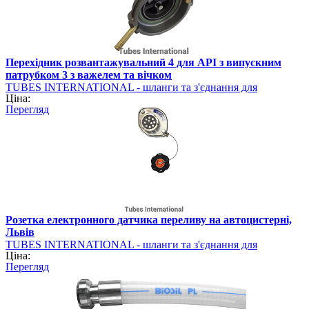
Перехідник розвантажувальний 4 для API з випускним
патрубком 3 з важелем та вічком
TUBES INTERNATIONAL - шланги та з'єднання для
Ціна:
промисловості
Перегляд
Розетка електронного датчика переливу на автоцистерні,
Львів
TUBES INTERNATIONAL - шланги та з'єднання для
Ціна:
промисловості
Перегляд