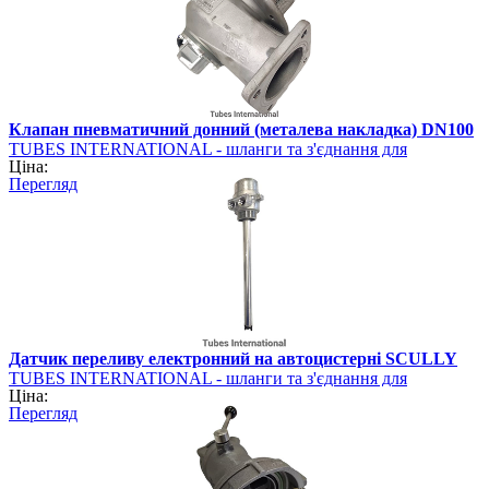
Клапан пневматичний донний (металева накладка) DN100
TUBES INTERNATIONAL - шланги та з'єднання для
Ціна:
промисловості
Перегляд
Датчик переливу електронний на автоцистерні SCULLY
TUBES INTERNATIONAL - шланги та з'єднання для
Ціна:
промисловості
Перегляд