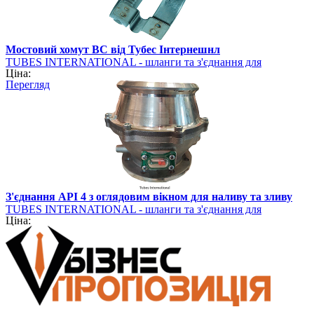
Мостовий хомут BC від Тубес Інтернешнл
TUBES INTERNATIONAL - шланги та з'єднання для
Ціна:
промисловості
Перегляд
З'єднання API 4 з оглядовим вікном для наливу та зливу
TUBES INTERNATIONAL - шланги та з'єднання для
Ціна:
промисловості