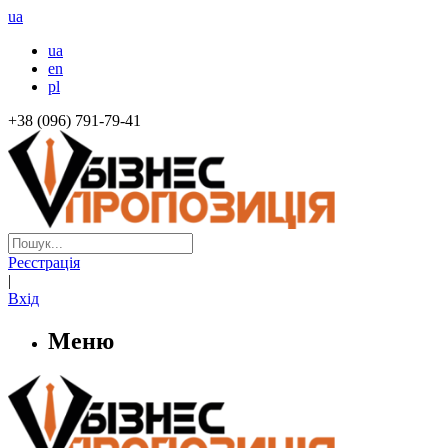
ua
ua
en
pl
+38 (096) 791-79-41
Реєстрація
|
Вхід
Меню