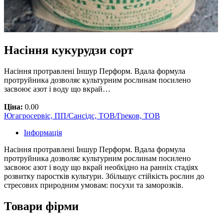
Насіння кукурудзи сорт
Насіння протравлені Іншур Перформ. Вдала формула
протруйника дозволяє культурним рослинам посилено
засвоює азот і воду що вкрай…
Ціна:
0.00
Югагросервіс, ПП/Сансідс, ТОВ/Греков, ТОВ
Інформація
Насіння протравлені Іншур Перформ. Вдала формула
протруйника дозволяє культурним рослинам посилено
засвоює азот і воду що вкрай необхідно на ранніх стадіях
розвитку паростків культури. Збільшує стійкість рослин до
стресових природним умовам: посухи та заморозків.
Товари фірми