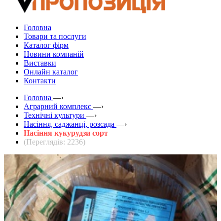
Головна
Товари та послуги
Каталог фірм
Новини компаній
Виставки
Онлайн каталог
Контакти
Головна
—›
Аграрний комплекс
—›
Технічні культури
—›
Насіння, саджанці, розсада
—›
Насіння кукурудзи сорт
(Переглядів: 2236)