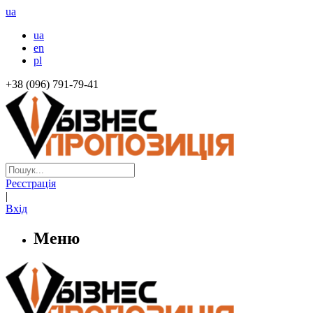
ua
ua
en
pl
+38 (096) 791-79-41
Реєстрація
|
Вхід
Меню