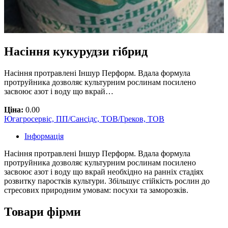
Насіння кукурудзи гібрид
Насіння протравлені Іншур Перформ. Вдала формула
протруйника дозволяє культурним рослинам посилено
засвоює азот і воду що вкрай…
Ціна:
0.00
Югагросервіс, ПП/Сансідс, ТОВ/Греков, ТОВ
Інформація
Насіння протравлені Іншур Перформ. Вдала формула
протруйника дозволяє культурним рослинам посилено
засвоює азот і воду що вкрай необхідно на ранніх стадіях
розвитку паростків культури. Збільшує стійкість рослин до
стресових природним умовам: посухи та заморозків.
Товари фірми