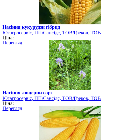
Насіння кукурудзи гібрид
Югагросервіс, ПП/Сансідс, ТОВ/Греков, ТОВ
Ціна:
Перегляд
Насіння люцерни сорт
Югагросервіс, ПП/Сансідс, ТОВ/Греков, ТОВ
Ціна:
Перегляд