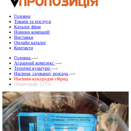
Головна
Товари та послуги
Каталог фірм
Новини компаній
Виставки
Онлайн каталог
Контакти
Головна
—›
Аграрний комплекс
—›
Технічні культури
—›
Насіння, саджанці, розсада
—›
Насіння кукурудзи гібрид
(Переглядів: 2175)