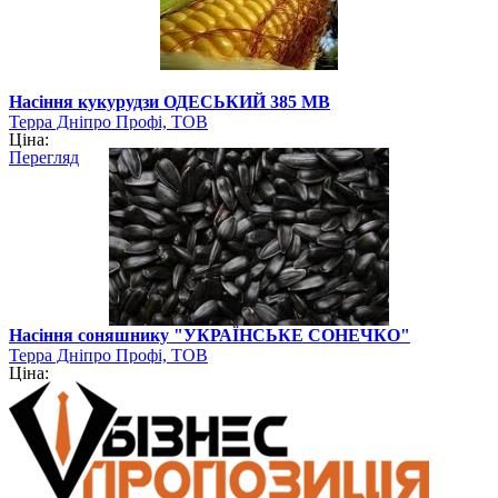
Насіння кукурудзи ОДЕСЬКИЙ 385 МВ
Терра Дніпро Профі, ТОВ
Ціна:
Перегляд
Насіння соняшнику "УКРАЇНСЬКЕ СОНЕЧКО"
Терра Дніпро Профі, ТОВ
Ціна: