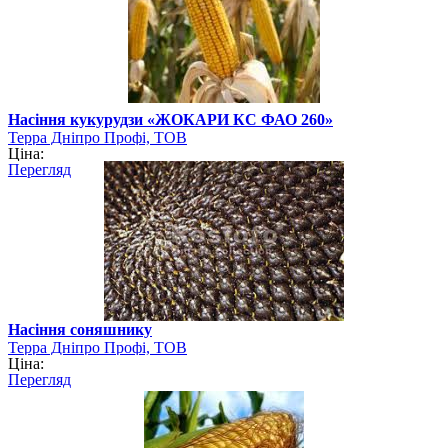
Насіння кукурудзи «ЖОКАРИ КС ФАО 260»
Терра Дніпро Профі, ТОВ
Ціна:
Перегляд
Насіння соняшнику
Терра Дніпро Профі, ТОВ
Ціна:
Перегляд