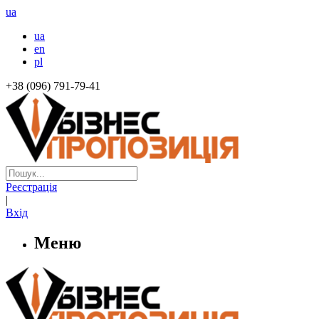
ua
ua
en
pl
+38 (096) 791-79-41
Реєстрація
|
Вхід
Меню