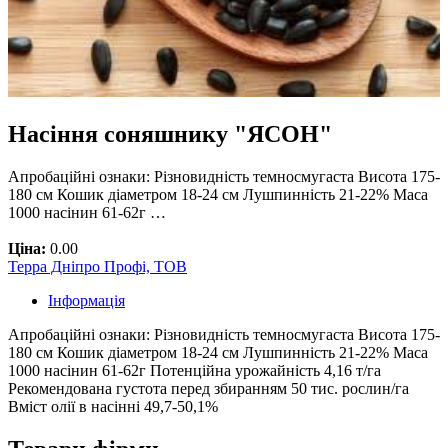
Насіння соняшнику "ЯСОН"
Апробаційні ознаки: Різновидність темносмугаста Висота 175-
180 см Кошик діаметром 18-24 см Лушпинність 21-22% Маса
1000 насінин 61-62г …
Ціна:
0.00
Терра Дніпро Профі, ТОВ
Інформація
Апробаційні ознаки: Різновидність темносмугаста Висота 175-
180 см Кошик діаметром 18-24 см Лушпинність 21-22% Маса
1000 насінин 61-62г Потенційна урожайність 4,16 т/га
Рекомендована густота перед збиранням 50 тис. рослин/га
Вміст олії в насінні 49,7-50,1%