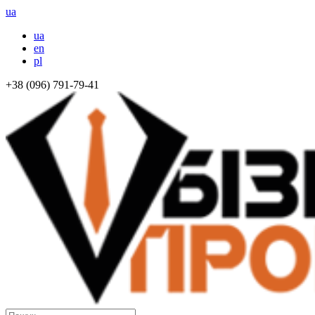
ua
ua
en
pl
+38 (096) 791-79-41