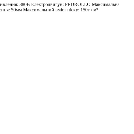
уга живлення: 380В Електродвигун: PEDROLLO Максимальна
ення: 50мм Максимальний вміст піску: 150г / м³