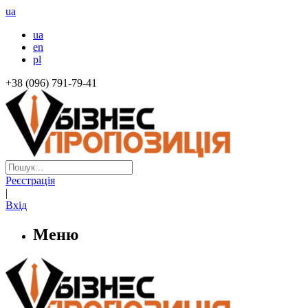
ua
ua
en
pl
+38 (096) 791-79-41
Реєстрація
|
Вхід
Меню