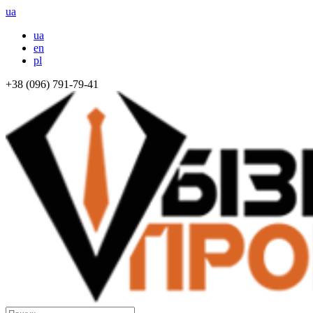
ua
ua
en
pl
+38 (096) 791-79-41