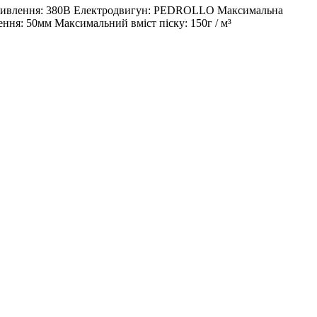
уга живлення: 380В Електродвигун: PEDROLLO Максимальна
ення: 50мм Максимальний вміст піску: 150г / м³