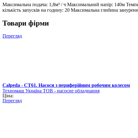
Максимальна подача: 1,8м³ / ч Максимальний напір: 140м Тем
кількість запусків на годину: 20 Максимальна глибина занурен
Товари фірми
Перегляд
Calpeda - CT61. Насоси з периферійним робочим колесом
Техномаш Україна ТОВ - насосне обладнання
Ціна:
Перегляд