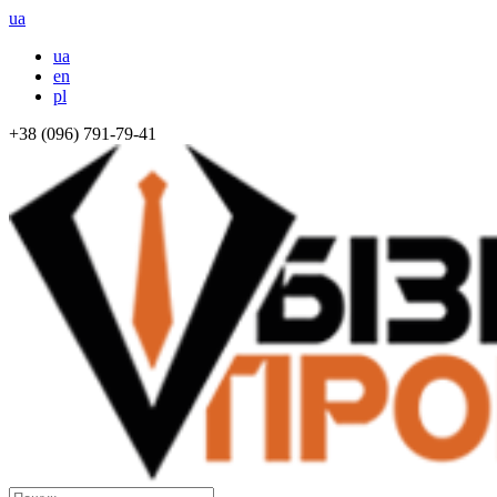
ua
ua
en
pl
+38 (096) 791-79-41