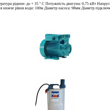
пература рідини: до + 35 ° С Потужність двигуна: 0,75 кВт На
ня нижче рівня води: 100м Діаметр насоса: 98мм Діаметр підключ