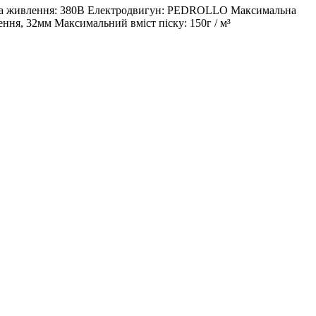
пруга живлення: 380В Електродвигун: PEDROLLO Максимальна
ення, 32мм Максимальний вміст піску: 150г / м³