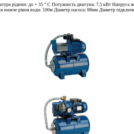
ратура рідини: до + 35 ° С Потужність двигуна: 7,5 кВт Напр
ня нижче рівня води: 100м Діаметр насоса: 98мм Діаметр підключ