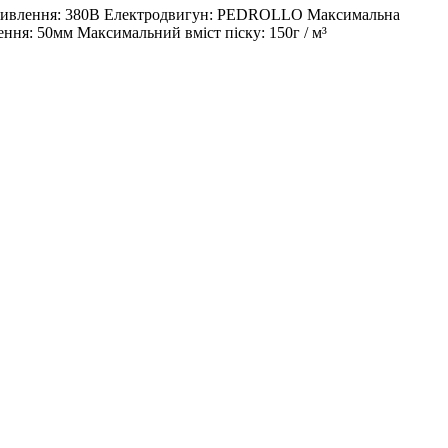
уга живлення: 380В Електродвигун: PEDROLLO Максимальна
ення: 50мм Максимальний вміст піску: 150г / м³