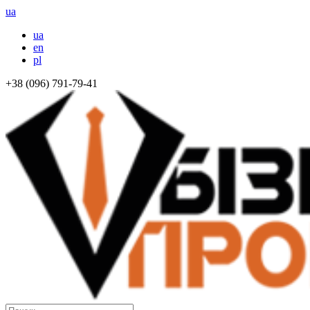
ua
ua
en
pl
+38 (096) 791-79-41