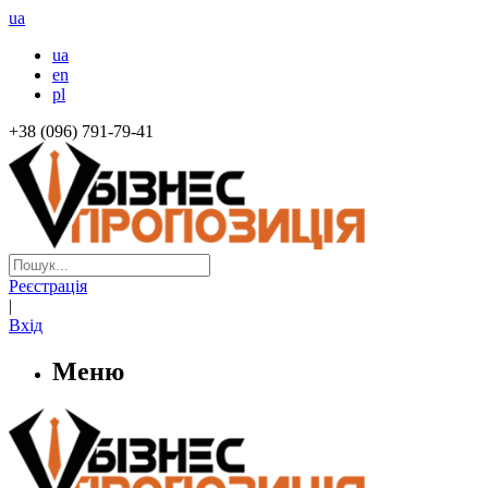
ua
ua
en
pl
+38 (096) 791-79-41
Реєстрація
|
Вхід
Меню