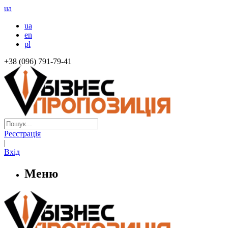
ua
ua
en
pl
+38 (096) 791-79-41
Реєстрація
|
Вхід
Меню