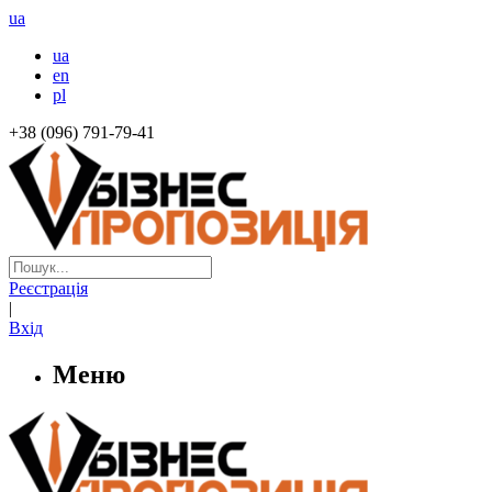
ua
ua
en
pl
+38 (096) 791-79-41
Реєстрація
|
Вхід
Меню