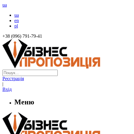
ua
ua
en
pl
+38 (096) 791-79-41
Реєстрація
|
Вхід
Меню