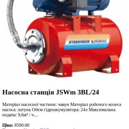
Насосна станція JSWm 3ВL/24
Матеріал насосної частини: чавун Матеріал робочого колеса
насоса: латунь Обєм гідроакумулятора: 24л Максимальна
подача: 9,6м³ / ч…
Ціна:
8500.00