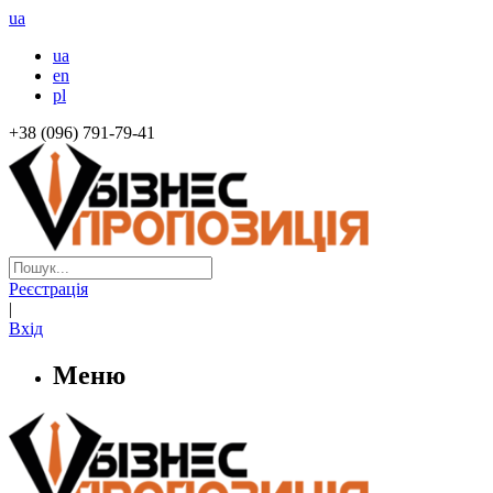
ua
ua
en
pl
+38 (096) 791-79-41
Реєстрація
|
Вхід
Меню