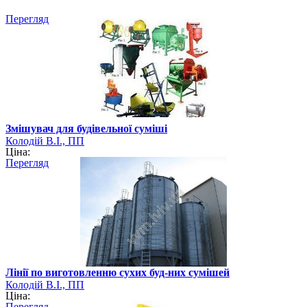
Перегляд
Змішувач для будівельної суміші
Колодій В.І., ПП
Ціна:
Перегляд
Лінії по виготовленню сухих буд-них сумішей
Колодій В.І., ПП
Ціна:
Перегляд