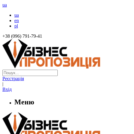
ua
ua
en
pl
+38 (096) 791-79-41
Реєстрація
|
Вхід
Меню