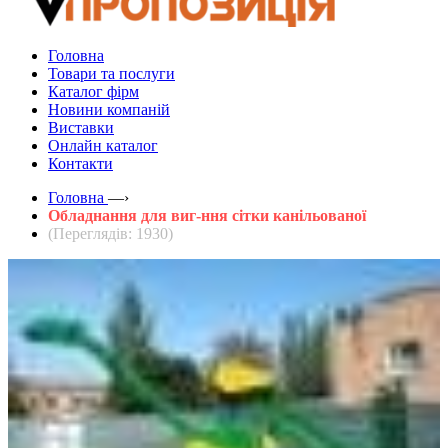
Головна
Товари та послуги
Каталог фірм
Новини компаній
Виставки
Онлайн каталог
Контакти
Головна
—›
Обладнання для виг-ння сітки канільованої
(Переглядів: 1930)