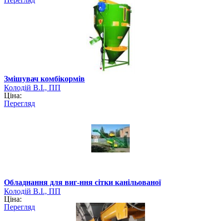
Змішувач комбікормів
Колодій В.І., ПП
Ціна:
Перегляд
Обладнання для виг-ння сітки канільованої
Колодій В.І., ПП
Ціна:
Перегляд