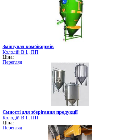
Змішувач комбікормів
Колодій В.І., ПП
Ціна:
Перегляд
Ємності для зберігання продукції
Колодій В.І., ПП
Ціна:
Перегляд