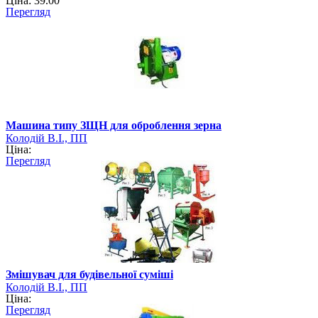
Ціна: 39.00
Перегляд
Машина типу ЗЩН для оброблення зерна
Колодій В.І., ПП
Ціна:
Перегляд
Змішувач для будівельної суміші
Колодій В.І., ПП
Ціна:
Перегляд