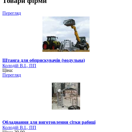
Товари фірми
Перегляд
Штанга для обприскувачів (модульна)
Колодій В.І., ПП
Ціна:
Перегляд
Обладнання для виготовлення сітки рабиці
Колодій В.І., ПП