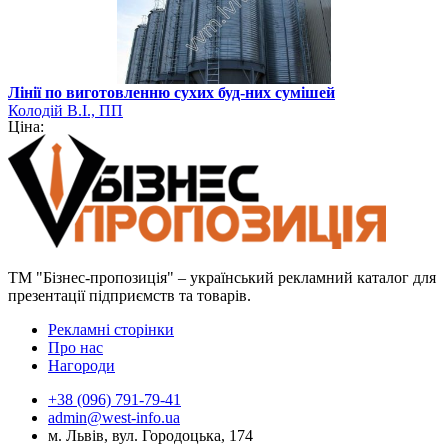
Лінії по виготовленню сухих буд-них сумішей
Колодій В.І., ПП
Ціна:
ТМ "Бізнес-пропозиція" – український рекламний каталог для
презентації підприємств та товарів.
Рекламні сторінки
Про нас
Нагороди
+38 (096) 791-79-41
admin@west-info.ua
м. Львів, вул. Городоцька, 174