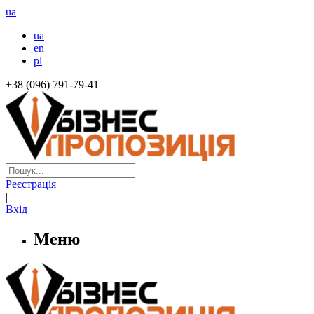
ua
ua
en
pl
+38 (096) 791-79-41
Реєстрація
|
Вхід
Меню