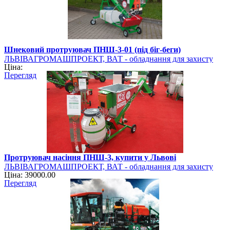
Шнековий протруювач ПНШ-3-01 (під біг-беги)
ЛЬВІВАГРОМАШПРОЕКТ, ВАТ - обладнання для захисту
Ціна:
рослин
Перегляд
Протруювач насіння ПНШ-3, купити у Львові
ЛЬВІВАГРОМАШПРОЕКТ, ВАТ - обладнання для захисту
Ціна: 39000.00
рослин
Перегляд