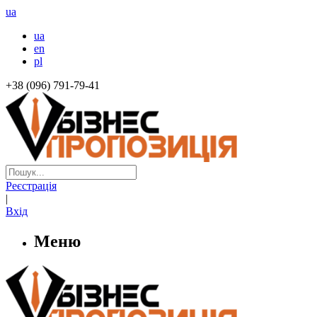
ua
ua
en
pl
+38 (096) 791-79-41
Реєстрація
|
Вхід
Меню