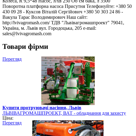
Колеса, R 9,5*48 Насос, л/хв 250 Об’єм бака, л 3500
Поворотна платфорна насоса Присутня Телефонуйте: +380 50
430 09 28 - Куксов Віталій Сергійович +380 50 303 24 86 -
Вакула Тарас Володимирович Наш сайт:
http://lvivagromash.com/ ТДВ "Львівагромашпроект" 79041,
Україна, м. Львів вул. Городоцька, 205 e-mail:
sales@lvivagromash.com
Товари фірми
Перегляд
Купити протруювачі насіння, Львів
ЛЬВІВАГРОМАШПРОЕКТ, ВАТ - обладнання для захисту
Ціна:
рослин
Перегляд