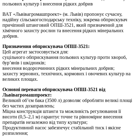
польових культур і внесення рідких добрив
ВАТ «Львівагромашпроект» (м. Львів) пропонує сучасну,
надійну сільськогосподарську техніку, зокрема обприскувач
причіпний штанговий ОПШ-3521, який призначений для
хімічного захисту рослин та внесення рідких мінеральних
добрив.
Призначення обприскувача ОПШ-3521:
Цей агрегат застосовується для:
суцільного обприскування польових культур проти хвороб,
бур’янів і шкідників;
внесення водорозчинних рідких мінеральних добрив;
захисту зернових, технічних, кормових і овочевих культур на
великих площах.
Основні переваги обприскувача ОПШ-3521 від
Львівагромашпроект:
Великий об’єм бака (3500 л) дозволяє обробляти великі площі
без частих дозаправлень;
Міцна конструкція штанги та можливість регулювання її
висоти (0,5–2,1 м) гарантує точне та рівномірне внесення
препаратів незалежно від типу культури;
Продуктивний насос забезпечує стабільний тиск і якісне
розпилення;