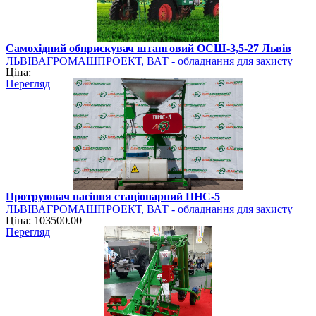
Самохідний обприскувач штанговий ОСШ-3,5-27 Львів
ЛЬВІВАГРОМАШПРОЕКТ, ВАТ - обладнання для захисту
Ціна:
рослин
Перегляд
Протруювач насіння стаціонарний ПНС-5
ЛЬВІВАГРОМАШПРОЕКТ, ВАТ - обладнання для захисту
Ціна: 103500.00
рослин
Перегляд