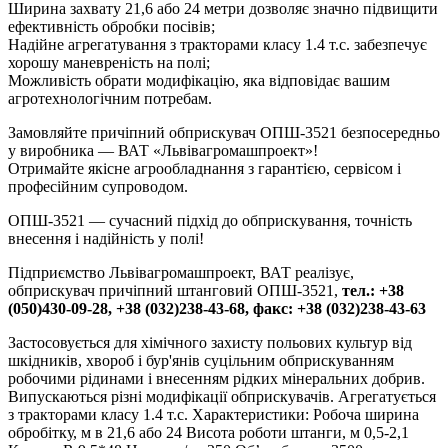
Ширина захвату 21,6 або 24 метри дозволяє значно підвищити
ефективність обробки посівів;
Надійне агрегатування з тракторами класу 1.4 т.с. забезпечує
хорошу маневреність на полі;
Можливість обрати модифікацію, яка відповідає вашим
агротехнологічним потребам.
Замовляйте причіпний обприскувач ОПШ-3521 безпосередньо
у виробника — ВАТ «Львівагромашпроект»!
Отримайте якісне агрообладнання з гарантією, сервісом і
професійним супроводом.
ОПШ-3521 — сучасний підхід до обприскування, точність
внесення і надійність у полі!
Підприємство Львівагромашпроект, ВАТ реалізує,
обприскувач причіпний штанговий ОПШ-3521,
тел.: +38
(050)430-09-28, +38 (032)238-43-68, факс: +38 (032)238-43-63
Застосовується для хімічного захисту польових культур від
шкідників, хвороб і бур'янів суцільним обприскуванням
робочими рідинами і внесенням рідких мінеральних добрив.
Випускаються різні модифікації обприскувачів. Агрегатується
з тракторами класу 1.4 т.с. Характеристики: Робоча ширина
обробітку, м в 21,6 або 24 Висота роботи штанги, м 0,5-2,1