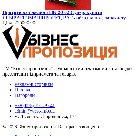
Протруювач насіння ПК-20-02 Супер, купити
ЛЬВІВАГРОМАШПРОЕКТ, ВАТ - обладнання для захисту
Ціна: 225000.00
рослин
ТМ "Бізнес-пропозиція" – український рекламний каталог для
презентації підприємств та товарів.
Рекламні сторінки
Про нас
Нагороди
+38 (096) 791-79-41
admin@west-info.ua
м. Львів, вул. Городоцька, 174
© 2026 Бізнес пропозиція. Всі права захищено