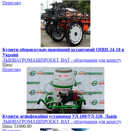
Перегляд
Купити обприскувач причіпний штанговий ОПШ-24-18 в
Україні
ЛЬВІВАГРОМАШПРОЕКТ, ВАТ - обладнання для захисту
Ціна:
рослин
Перегляд
Купити дезінфекційні установки УД-100/УД-320, Львів
ЛЬВІВАГРОМАШПРОЕКТ, ВАТ - обладнання для захисту
Ціна: 51000.00
рослин
Перегляд