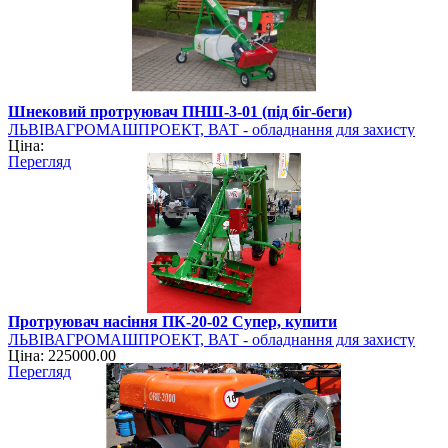
Шнековий протруювач ПНШ-3-01 (під біг-беги)
ЛЬВІВАГРОМАШПРОЕКТ, ВАТ - обладнання для захисту
Ціна:
рослин
Перегляд
Протруювач насіння ПК-20-02 Супер, купити
ЛЬВІВАГРОМАШПРОЕКТ, ВАТ - обладнання для захисту
Ціна: 225000.00
рослин
Перегляд