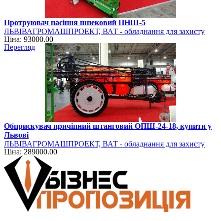
Протруювач насіння шнековий ПНШ-5
ЛЬВІВАГРОМАШПРОЕКТ, ВАТ - обладнання для захисту
Ціна: 93000.00
рослин
Перегляд
Обприскувач причіпний штанговий ОПШ-24-18, купити у
Львові
ЛЬВІВАГРОМАШПРОЕКТ, ВАТ - обладнання для захисту
Ціна: 289000.00
рослин