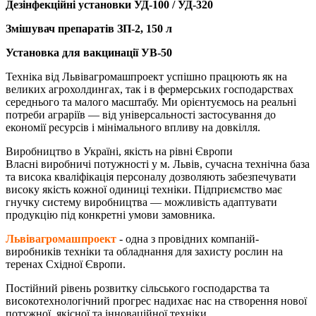
Дезінфекційні установки УД-100 / УД-320
Змішувач препаратів ЗП-2, 150 л
Установка для вакцинації УВ-50
Техніка від Львівагромашпроект успішно працюють як на
великих агрохолдингах, так і в фермерських господарствах
середнього та малого масштабу. Ми орієнтуємось на реальні
потреби аграріїв — від універсальності застосування до
економії ресурсів і мінімального впливу на довкілля.
Виробництво в Україні, якість на рівні Європи
Власні виробничі потужності у м. Львів, сучасна технічна база
та висока кваліфікація персоналу дозволяють забезпечувати
високу якість кожної одиниці техніки. Підприємство має
гнучку систему виробництва — можливість адаптувати
продукцію під конкретні умови замовника.
Львівагромашпроект
- одна з провідних компаній-
виробників техніки та обладнання для захисту рослин на
теренах Східної Європи.
Постійний рівень розвитку сільського господарства та
високотехнологічний прогрес надихає нас на створення нової
потужної, якісної та інноваційної техніки.