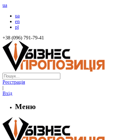
ua
ua
en
pl
+38 (096) 791-79-41
Реєстрація
|
Вхід
Меню