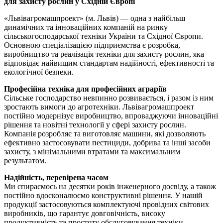
для захисту рослин у Східній Європі
«Львівагромашпроект» (м. Львів) — одна з найбільш
динамічних та інноваційних компаній на ринку
сільськогосподарської техніки України та Східної Європи.
Основною спеціалізацією підприємства є розробка,
виробництво та реалізація техніки для захисту рослин, яка
відповідає найвищим стандартам надійності, ефективності та
екологічної безпеки.
Професійна техніка для професійних аграріїв
Сільське господарство невпинно розвивається, і разом із ним
зростають вимоги до агротехніки. Львівагромашпроект
постійно модернізує виробництво, впроваджуючи інноваційні
рішення та новітні технології у сфері захисту рослин.
Компанія розробляє та виготовляє машини, які дозволяють
ефективно застосовувати пестициди, добрива та інші засоби
захисту, з мінімальними втратами та максимальним
результатом.
Надійність, перевірена часом
Ми спираємось на десятки років інженерного досвіду, а також
постійно вдосконалюємо конструктивні рішення. У нашій
продукції застосовуються комплектуючі провідних світових
виробників, що гарантує довговічність, високу
продуктивність та простоту обслуговування техніки.