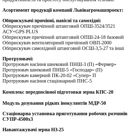
Асортимент продукції компанії Львівагромашпроект:
Обприскувачі причіпні, навісні та самохідні:
Обприскувач причіпний штанговий ОПШ-3524/3521
АСУ+GPS PLUS
Обприскувач причіпний штанговий ОПШ-24-18 базовий
Обприскувач вентиляторний причіпний ОВП-2000
Обприскувач самохідний штанговий ОСШ-3,5-27 та інші
Протруювачі:
Протруювач насіння шнековий ПНШ-3 (П) «Фермер»
Протруювач шнековий ПНШ-5 «Господар» (П)
Протруювач камерний ПК-20-02 «Супер» П
Протруювач насіння стаціонарний ПНС-5
Комплекс передпосівної підготовки зерна КПС-20
Модуль дозування рідких інокулянтів МДР-50
Стаціонарна установка приготування робочих розчинів
СУПР-4500х3
Навантажувачі зерна НЗ-25