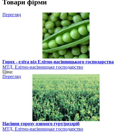
Товари фірми
Перегляд
Горох - еліта від Елітно-насінницького господарства
МТД, Елітно-насінницьке господарство
Ціна:
Перегляд
Насіння гороху озимого гурт/роздріб
МТД, Елітно-насінницьке господарство