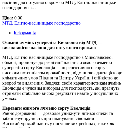
насіння для потужного врожаю МТД, Елітно-насінницьке
господарство з…
Ціна:
0.00
МТД, Елітно-насінницьке господарство
Інформація
Озимий ячмінь супереліта Еволюція від МТД —
високоякісне насіння для потужного врожаю
МТД, Елітно-насінницьке господарство з Миколаївської
області, пропонує до реалізації насіння озимого ячменю
супереліта сорту Еволюція — перспективного сорту з
високим потенціалом врожайності, відмінною адаптацією до
кліматичних умов Півдня та Центру України і стійкістю до
хвороб та вилягання. Завдяки своїм характеристикам ячмінь
Еволюція є чудовим вибором для господарств, які прагнуть
отримати стабільно високі результати навіть у посушливих
умовах.
Переваги озимого ячменю сорту Еволюція
Раннє дозрівання — дозволяє уникнути літньої спеки та
забезпечує зручність при плануванні сівозміни
Високий урожай навіть у посушливих регіонах, таких як