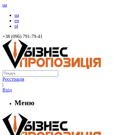
ua
ua
en
pl
+38 (096) 791-79-41
Реєстрація
|
Вхід
Меню