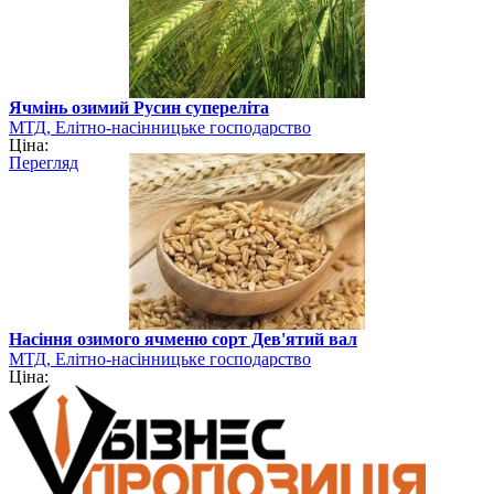
Ячмінь озимий Русин супереліта
МТД, Елітно-насінницьке господарство
Ціна:
Перегляд
Насіння озимого ячменю сорт Дев'ятий вал
МТД, Елітно-насінницьке господарство
Ціна: