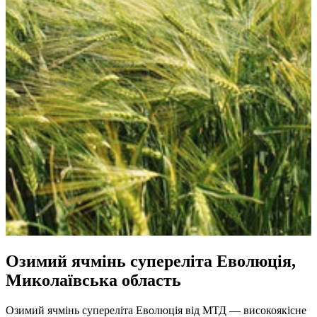
Озимий ячмінь супереліта Еволюція,
Миколаївська область
Озимий ячмінь супереліта Еволюція від МТД — високоякісне