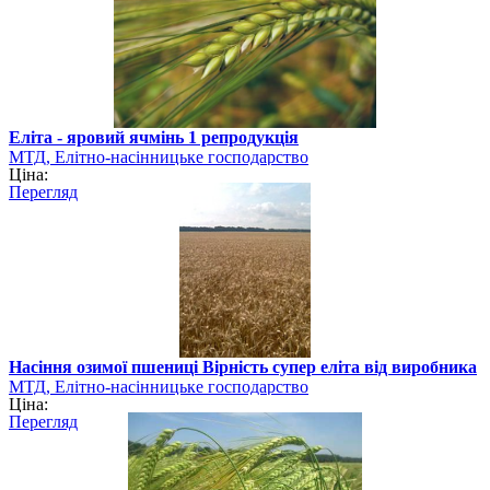
Еліта - яровий ячмінь 1 репродукція
МТД, Елітно-насінницьке господарство
Ціна:
Перегляд
Насіння озимої пшениці Вірність супер еліта від виробника
МТД, Елітно-насінницьке господарство
Ціна:
Перегляд