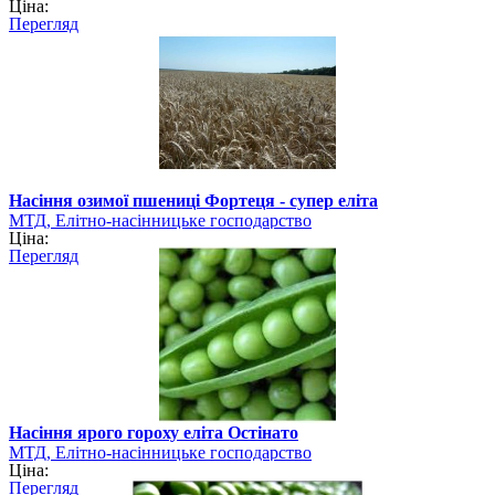
Ціна:
Перегляд
Насіння озимої пшениці Фортеця - супер еліта
МТД, Елітно-насінницьке господарство
Ціна:
Перегляд
Насіння ярого гороху еліта Остінато
МТД, Елітно-насінницьке господарство
Ціна:
Перегляд