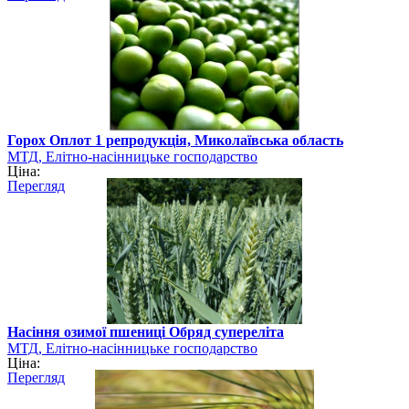
Горох Оплот 1 репродукція, Миколаївська область
МТД, Елітно-насінницьке господарство
Ціна:
Перегляд
Насіння озимої пшениці Обряд супереліта
МТД, Елітно-насінницьке господарство
Ціна:
Перегляд