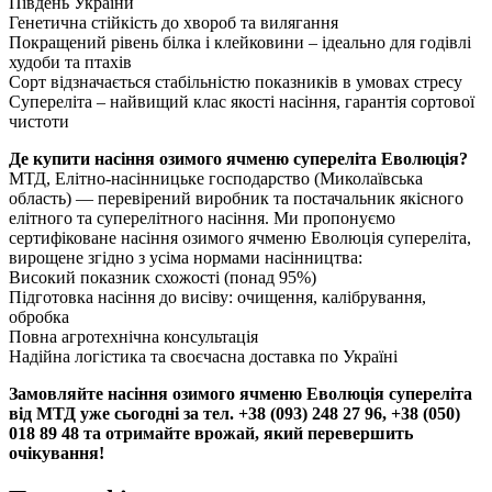
Південь України
Генетична стійкість до хвороб та вилягання
Покращений рівень білка і клейковини – ідеально для годівлі
худоби та птахів
Сорт відзначається стабільністю показників в умовах стресу
Супереліта – найвищий клас якості насіння, гарантія сортової
чистоти
Де купити насіння озимого ячменю супереліта Еволюція?
МТД, Елітно-насінницьке господарство (Миколаївська
область) — перевірений виробник та постачальник якісного
елітного та суперелітного насіння. Ми пропонуємо
сертифіковане насіння озимого ячменю Еволюція супереліта,
вирощене згідно з усіма нормами насінництва:
Високий показник схожості (понад 95%)
Підготовка насіння до висіву: очищення, калібрування,
обробка
Повна агротехнічна консультація
Надійна логістика та своєчасна доставка по Україні
Замовляйте насіння озимого ячменю Еволюція супереліта
від МТД уже сьогодні за тел. +38 (093) 248 27 96, +38 (050)
018 89 48 та отримайте врожай, який перевершить
очікування!