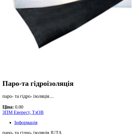
Паро-та гідроізоляція
паро- та гідро- ізоляція…
Ціна:
0.00
ЗПМ Еверест, ТзОВ
Інформація
паро- та гідро- ізоляція JUTA