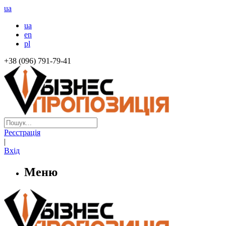
ua
ua
en
pl
+38 (096) 791-79-41
Реєстрація
|
Вхід
Меню