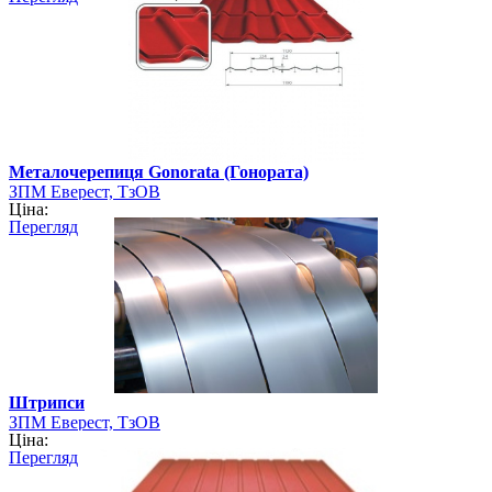
Металочерепиця Gonorata (Гонората)
ЗПМ Еверест, ТзОВ
Ціна:
Перегляд
Штрипси
ЗПМ Еверест, ТзОВ
Ціна:
Перегляд