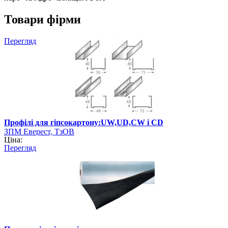
Товари фірми
Перегляд
Профілі для гіпсокартону:UW,UD,CW i CD
ЗПМ Еверест, ТзОВ
Ціна:
Перегляд