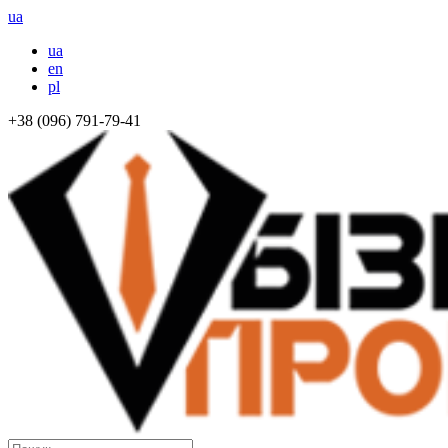
ua
ua
en
pl
+38 (096) 791-79-41