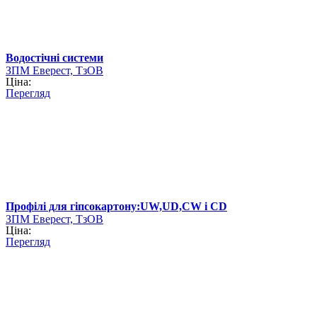
Водостічні системи
ЗПМ Еверест, ТзОВ
Ціна:
Перегляд
Профілі для гіпсокартону:UW,UD,CW i CD
ЗПМ Еверест, ТзОВ
Ціна:
Перегляд