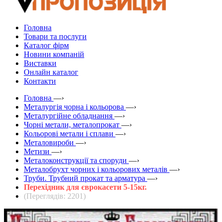
Головна
Товари та послуги
Каталог фірм
Новини компаній
Виставки
Онлайн каталог
Контакти
Головна
—›
Металургія чорна і кольорова
—›
Металургійне обладнання
—›
Чорні метали, металопрокат
—›
Кольорові метали і сплави
—›
Металовироби
—›
Метизи
—›
Металоконструкції та споруди
—›
Металобрухт чорних і кольорових металів
—›
Труби. Трубний прокат та арматура
—›
Перехідник для єврокасети 5-15кг.
(Переглядів: 2201)