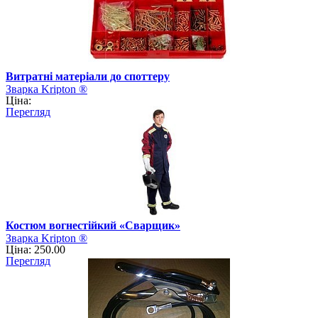
Витратні матеріали до споттеру
Зварка Kripton ®
Ціна:
Перегляд
Костюм вогнестійкий «Сварщик»
Зварка Kripton ®
Ціна: 250.00
Перегляд