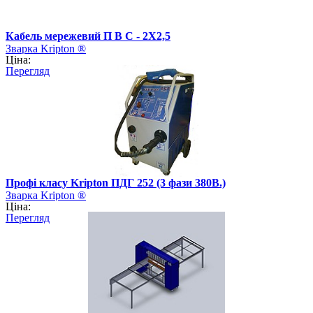
Кабель мережевий П В С - 2Х2,5
Зварка Kripton ®
Ціна:
Перегляд
Профі класу Kripton ПДГ 252 (3 фази 380В.)
Зварка Kripton ®
Ціна:
Перегляд