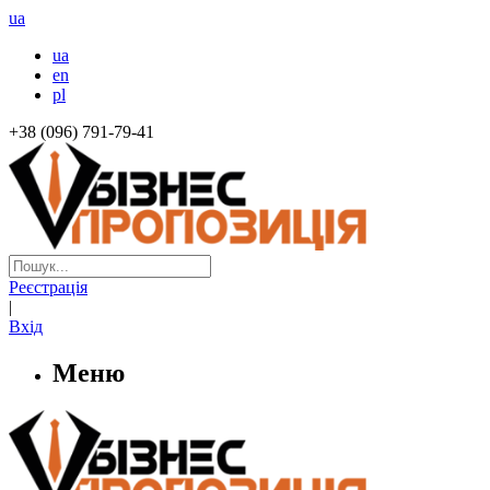
ua
ua
en
pl
+38 (096) 791-79-41
Реєстрація
|
Вхід
Меню