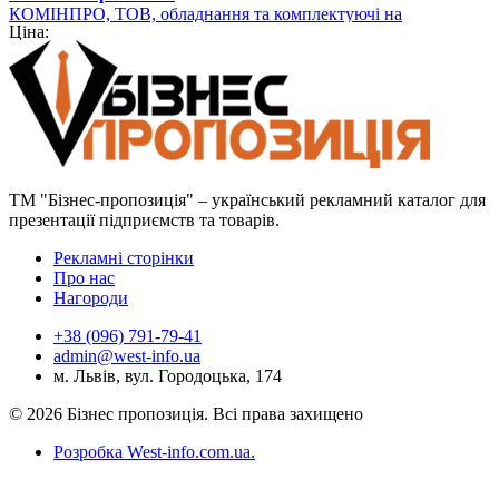
КОМІНПРО, ТОВ, обладнання та комплектуючі на
Ціна:
промисловому ринку України
ТМ "Бізнес-пропозиція" – український рекламний каталог для
презентації підприємств та товарів.
Рекламні сторінки
Про нас
Нагороди
+38 (096) 791-79-41
admin@west-info.ua
м. Львів, вул. Городоцька, 174
© 2026 Бізнес пропозиція. Всі права захищено
Розробка West-info.com.ua
.