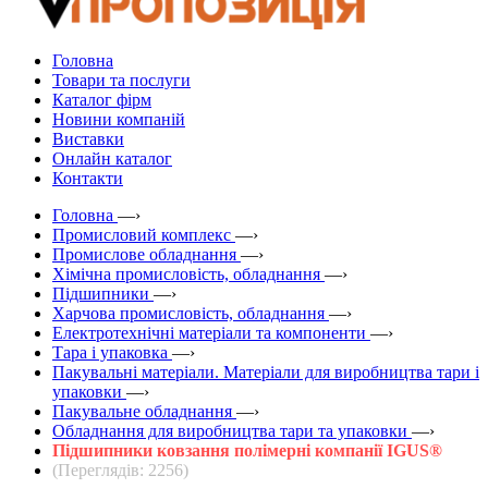
Головна
Товари та послуги
Каталог фірм
Новини компаній
Виставки
Онлайн каталог
Контакти
Головна
—›
Промисловий комплекс
—›
Промислове обладнання
—›
Хімічна промисловість, обладнання
—›
Підшипники
—›
Харчова промисловість, обладнання
—›
Електротехнічні матеріали та компоненти
—›
Тара і упаковка
—›
Пакувальні матеріали. Матеріали для виробництва тари і
упаковки
—›
Пакувальне обладнання
—›
Обладнання для виробництва тари та упаковки
—›
Підшипники ковзання полімерні компанії IGUS®
(Переглядів: 2256)