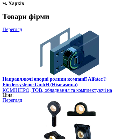
м. Харків
Товари фірми
Перегляд
Направляючі опорні ролики компанії Alfatec®
Fördersysteme GmbH (Німеччина)
КОМІНПРО, ТОВ, обладнання та комплектуючі на
Ціна:
промисловому ринку України
Перегляд