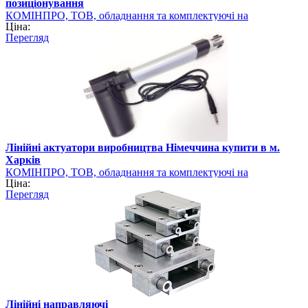
позиціонування
КОМІНПРО, ТОВ, обладнання та комплектуючі на
Ціна:
промисловому ринку України
Перегляд
Лінійні актуатори виробництва Німеччина купити в м.
Харків
КОМІНПРО, ТОВ, обладнання та комплектуючі на
Ціна:
промисловому ринку України
Перегляд
Лінійні направляючі