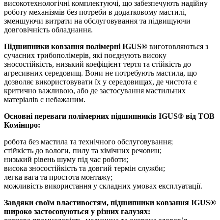
високотехнологічні комплектуючі, що забезпечують надійну
роботу механізмів без потреби в додатковому мастилі,
зменшуючи витрати на обслуговування та підвищуючи
довговічність обладнання.
Підшипники ковзання полімерні IGUS®
виготовляються з
сучасних трибополімерів, які поєднують високу
зносостійкість, низький коефіцієнт тертя та стійкість до
агресивних середовищ. Вони не потребують мастила, що
дозволяє використовувати їх у середовищах, де чистота є
критично важливою, або де застосування мастильних
матеріалів є небажаним.
Основні переваги полімерних підшипників IGUS® від ТОВ
Комінпро:
робота без мастила та технічного обслуговування;
стійкість до вологи, пилу та хімічних речовин;
низький рівень шуму під час роботи;
висока зносостійкість та довгий термін служби;
легка вага та простота монтажу;
можливість використання у складних умовах експлуатації.
Завдяки своїм властивостям, підшипники ковзання IGUS®
широко застосовуються у різних галузях: