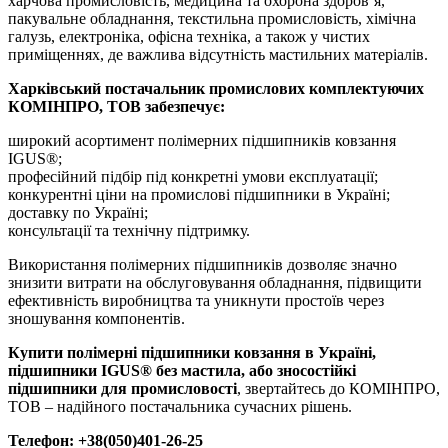
харчова промисловість, медицина та охорона здоров’я,
пакувальне обладнання, текстильна промисловість, хімічна
галузь, електроніка, офісна техніка, а також у чистих
приміщеннях, де важлива відсутність мастильних матеріалів.
Харківський постачальник промислових комплектуючих
КОМІНПРО, ТОВ забезпечує:
широкий асортимент полімерних підшипників ковзання
IGUS®;
професійний підбір під конкретні умови експлуатації;
конкурентні ціни на промислові підшипники в Україні;
доставку по Україні;
консультації та технічну підтримку.
Використання полімерних підшипників дозволяє значно
знизити витрати на обслуговування обладнання, підвищити
ефективність виробництва та уникнути простоїв через
зношування компонентів.
Купити полімерні підшипники ковзання в Україні,
підшипники IGUS® без мастила, або зносостійкі
підшипники для промисловості
, звертайтесь до КОМІНПРО,
ТОВ – надійного постачальника сучасних рішень.
Телефон: +38(050)401-26-25