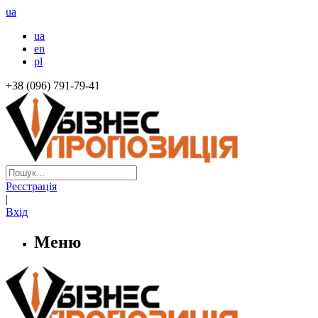
ua
ua
en
pl
+38 (096) 791-79-41
Реєстрація
|
Вхід
Меню