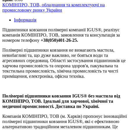
КОМІНПРО, ТОВ, обладнання та комплектуючі на
промисловому ринку України
Інформація
Підшипники ковзання полімерні компанії IGUS®, реалізує
компанія КОМІНПРО, ТОВ, замовлення та консультація за
номером телефону
+38(050)401-26-25.
Полімерні підшипники ковзання не вимагають мастила,
невибагливі та, що дуже важливо, не бояться води та
агресивних середовищ. Області застосування підшипників це
харчова промисловість та охорона здоров'я, пакувальна та
текстильна промисловість, хімічна промисловість та чисті
приміщення, електроніка, офісна техніка.
Полімерні підшипники ковзання IGUS® без мастила від
КОМІНПРО, ТОВ. Ідеальні для харчової, хімічної та
медичної промисловості. Доставка по Україні.
Компанія КОМІНПРО, ТОВ (м. Харків) пропонує інноваційні
полімерні підшипники ковзання IGUS®, які є ефективною
альтернативою традиційним металевим підшипникам. Це