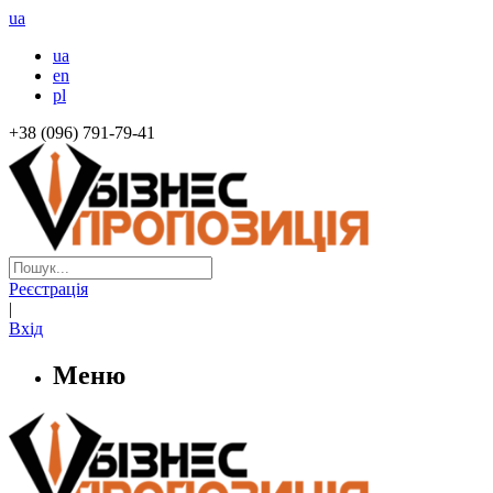
ua
ua
en
pl
+38 (096) 791-79-41
Реєстрація
|
Вхід
Меню