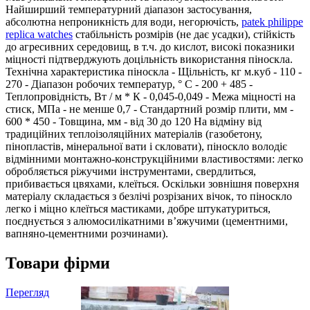
Найширший температурний діапазон застосування,
абсолютна непроникність для води, негорючість,
patek philippe
replica watches
стабільність розмірів (не дає усадки), стійкість
до агресивних середовищ, в т.ч. до кислот, високі показники
міцності підтверджують доцільність використання піноскла.
Технічна характеристика піноскла - Щільність, кг м.куб - 110 -
270 - Діапазон робочих температур, ° С - 200 + 485 -
Теплопровідність, Вт / м * К - 0,045-0,049 - Межа міцності на
стиск, МПа - не менше 0,7 - Стандартний розмір плити, мм -
600 * 450 - Товщина, мм - від 30 до 120 На відміну від
традиційних теплоізоляційних матеріалів (газобетону,
пінопластів, мінеральної вати і скловати), піноскло володіє
відмінними монтажно-конструкційними властивостями: легко
обробляється ріжучими інструментами, свердлиться,
прибивається цвяхами, клеїться. Оскільки зовнішня поверхня
матеріалу складається з безлічі розрізаних вічок, то піноскло
легко і міцно клеїться мастиками, добре штукатуриться,
поєднується з алюмосилікатними в’яжучими (цементними,
вапняно-цементними розчинами).
Товари фірми
Перегляд