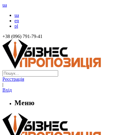
ua
ua
en
pl
+38 (096) 791-79-41
Реєстрація
|
Вхід
Меню