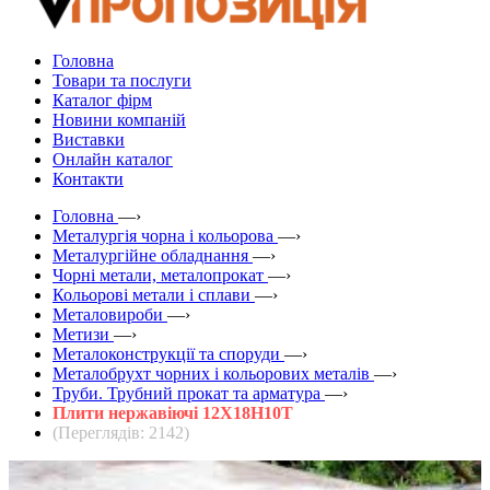
Головна
Товари та послуги
Каталог фірм
Новини компаній
Виставки
Онлайн каталог
Контакти
Головна
—›
Металургія чорна і кольорова
—›
Металургійне обладнання
—›
Чорні метали, металопрокат
—›
Кольорові метали і сплави
—›
Металовироби
—›
Метизи
—›
Металоконструкції та споруди
—›
Металобрухт чорних і кольорових металів
—›
Труби. Трубний прокат та арматура
—›
Плити нержавіючі 12Х18Н10Т
(Переглядів: 2142)