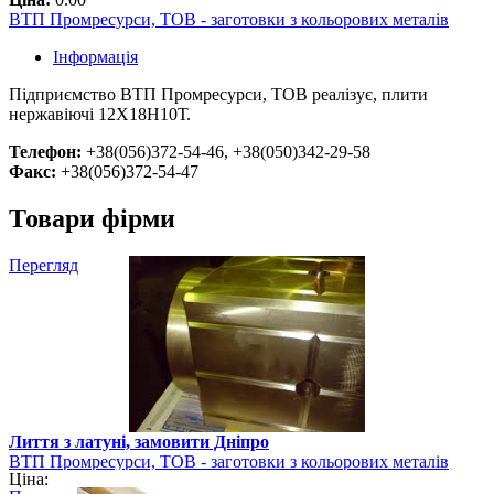
ВТП Промресурси, ТОВ - заготовки з кольорових металів
Інформація
Підприємство ВТП Промресурси, ТОВ реалізує, плити
нержавіючі 12Х18Н10Т.
Телефон:
+38(056)372-54-46, +38(050)342-29-58
Факс:
+38(056)372-54-47
Товари фірми
Перегляд
Лиття з латуні, замовити Дніпро
ВТП Промресурси, ТОВ - заготовки з кольорових металів
Ціна: