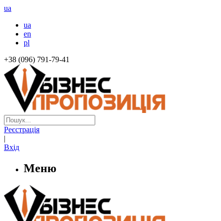
ua
ua
en
pl
+38 (096) 791-79-41
Реєстрація
|
Вхід
Меню