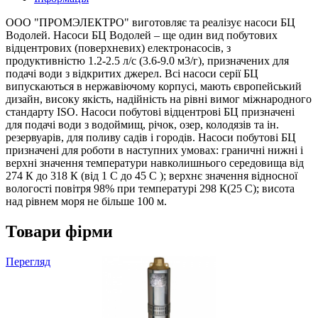
ООО "ПРОМЭЛЕКТРО" виготовляє та реалізує насоси БЦ
Водолей. Насоси БЦ Водолей – ще один вид побутових
відцентрових (поверхневих) електронасосів, з
продуктивністю 1.2-2.5 л/с (3.6-9.0 м3/г), призначених для
подачі води з відкритих джерел. Всі насоси серії БЦ
випускаються в нержавіючому корпусі, мають європейський
дизайн, високу якість, надійність на рівні вимог міжнародного
стандарту ISO. Насоси побутові відцентрові БЦ призначені
для подачі води з водоймищ, річок, озер, колодязів та ін.
резервуарів, для поливу садів і городів. Насоси побутові БЦ
призначені для роботи в наступних умовах: граничні нижні і
верхні значення температури навколишнього середовища від
274 К до 318 К (від 1 С до 45 С ); верхнє значення відносної
вологості повітря 98% при температурі 298 К(25 С); висота
над рівнем моря не більше 100 м.
Товари фірми
Перегляд