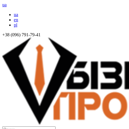
ua
ua
en
pl
+38 (096) 791-79-41