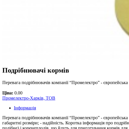
Подрібнювачі кормів
Перевага подрібнювачів компанії “Промелектро” - європейська які
Ціна:
0.00
Промелектро-Харків, ТОВ
Інформація
Перевага подрібнювачів компанії “Промелектро” - європейська які
габаритні розміри; - надійність. Коротка інформація про подрі
подібне) і коренеплодів, що йдуть для приготування кормів для