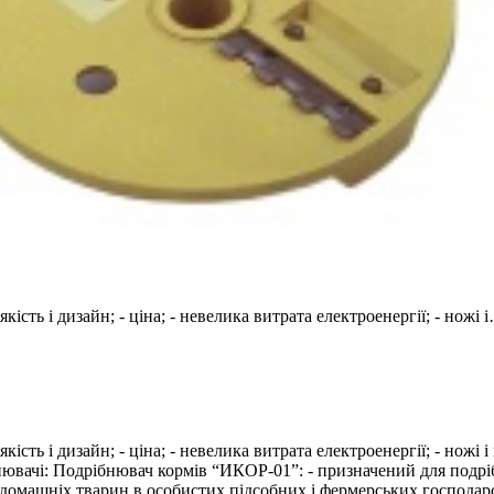
сть і дизайн; - ціна; - невелика витрата електроенергії; - ножі 
сть і дизайн; - ціна; - невелика витрата електроенергії; - ножі і
бнювачі: Подрібнювач кормів “ИКОР-01”: - призначений для подрі
 домашніх тварин в особистих підсобних і фермерських господарс