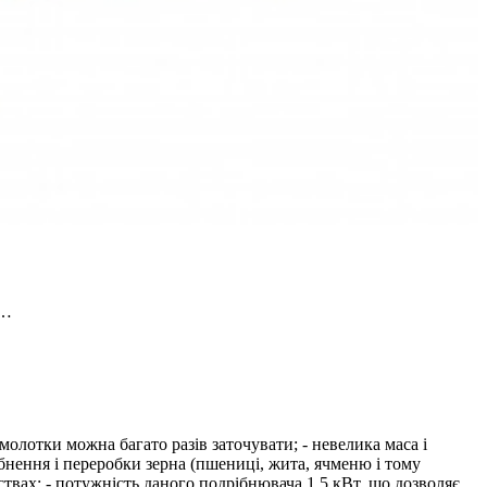
і…
 молотки можна багато разів заточувати; - невелика маса і
бнення і переробки зерна (пшениці, жита, ячменю і тому
твах; - потужність даного подрібнювача 1.5 кВт, що дозволяє