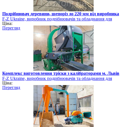
Подрібнювач деревини, щепоріз до 220 мм від виробника
F-Z Ukraine, виробник подрібнювачів та обладнання для
Ціна:
виготовлення біопалива
Перегляд
Комплекс виготовлення тріски з калібраторами м. Львів
F-Z Ukraine, виробник подрібнювачів та обладнання для
Ціна:
виготовлення біопалива
Перегляд