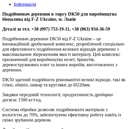
Інформація
Подрібнювач деревини в тирсу DK50 для виробництва
біопалива від F-Z Ukraine, м. Львів
Деталі за тел. +38 (097) 753-19-11, +38 (063) 934-36-59
Подрібнювач деревини DK50 від F-Z Ukraine – це
інноваційний дробильний комплекс, розроблений спеціально
для ефективного подрібнення великих відходів деревини з
максимальним збереженням якості матеріалу. Цей комплекс
призначений для виробництва пелет, брикетів,
деревостружкових плит та інших виробів, виготовлених з
деревини.
DK50 здатний подрібнити різноманітні великі відходи, такі як
гілки, обапіл, ошвар та кругляки до Ø220мм.
Завдяки передовій технології, продуктивність дробарки
досягає 1500 кг/год.
Система обробки дозволяє подрібнювати матеріали з
вологістю до 70%, забезпечуючи ефективну роботу навіть із
свіжо зрубаним деревом.