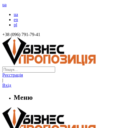
ua
ua
en
pl
+38 (096) 791-79-41
Реєстрація
|
Вхід
Меню