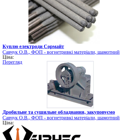
Куплю електроди Сормайт
Савчук О.В., ФОП - вогнетривкі матеріали, шамотний
Ціна:
порошок Хмельницька область
Перегляд
Дробильне та сушильне обладнання, закуповуємо
Савчук О.В., ФОП - вогнетривкі матеріали, шамотний
Ціна:
порошок Хмельницька область