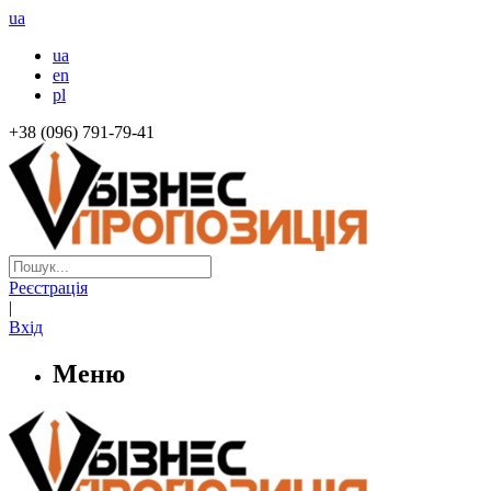
ua
ua
en
pl
+38 (096) 791-79-41
Реєстрація
|
Вхід
Меню