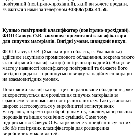
повітряний (повітряно-прохідний), який ви хочете продати,
зв'яжіться з нами за телефоном
+38(067)382-44-59.
Купимо повітряний класифікатор (повітряно-прохідний).
ФОП Савчук О.В. закуповує промислові класифікатори
для сипучих матеріалів. Вигідні умови, швидкий викуп.
ФОП Савчук О.В. (Хмельницька область, с. Улашанівка)
здійснює закупівлю промислового обладнання, зокрема такого
як повітряний класифікатор (повітряно-прохідний). Якщо ви
маєте у наявності класифікатор повітряний та бажаєте його
вигідно продати – пропонуємо швидку та надійну співпрацю
на взаємовигідних умовах.
Повітряний класифікатор – це спеціалізоване обладнання, яке
використовується для розділення сипучих матеріалів за
фракціями за допомогою повітряного потоку. Такі установки
широко застосовуються у виробництві вогнетривких
матеріалів, зокрема при обробці шамоту, каоліну, мінеральних
порошків та інших технічних сумішей. Саме тому
підприємство Савчук О.В. зацікавлене у придбанні сучасних
або б/в повітряних класифікаторів для розширення
виробничих можливостей.