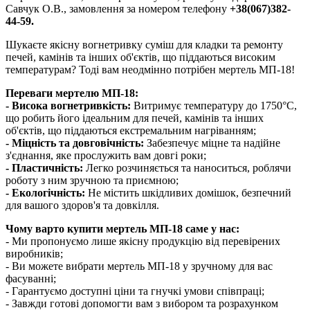
Савчук О.В., замовлення за номером телефону
+38(067)382-
44-59.
Шукаєте якісну вогнетривку суміш для кладки та ремонту
печей, камінів та інших об'єктів, що піддаються високим
температурам? Тоді вам неодмінно потрібен мертель МП-18!
Переваги мертелю МП-18:
- Висока вогнетривкість:
Витримує температуру до 1750°C,
що робить його ідеальним для печей, камінів та інших
об'єктів, що піддаються екстремальним нагріванням;
- Міцність та довговічність:
Забезпечує міцне та надійне
з'єднання, яке прослужить вам довгі роки;
- Пластичність:
Легко розчиняється та наноситься, роблячи
роботу з ним зручною та приємною;
- Екологічність:
Не містить шкідливих домішок, безпечний
для вашого здоров'я та довкілля.
Чому варто купити мертель МП-18 саме у нас:
- Ми пропонуємо лише якісну продукцію від перевірених
виробників;
- Ви можете вибрати мертель МП-18 у зручному для вас
фасуванні;
- Гарантуємо доступні ціни та гнучкі умови співпраці;
- Завжди готові допомогти вам з вибором та розрахунком