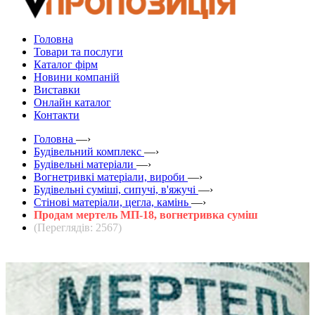
Головна
Товари та послуги
Каталог фірм
Новини компаній
Виставки
Онлайн каталог
Контакти
Головна
—›
Будівельний комплекс
—›
Будівельні матеріали
—›
Вогнетривкі матеріали, вироби
—›
Будівельні суміші, сипучі, в'яжучі
—›
Стінові матеріали, цегла, камінь
—›
Продам мертель МП-18, вогнетривка суміш
(Переглядів: 2567)