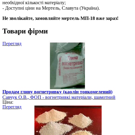
необхідної кількості матеріалу;
- Доступні ціни на Мертель, Славута (Україна).
Не зволікайте, замовляйте мертель МП-18 вже зараз!
Товари фірми
Перегляд
Продам глину вогнетривку (каолін тонкомелений)
Савчук О.В., ФОП - вогнетривкі матеріали, шамотний
Ціна:
порошок Хмельницька область
Перегляд