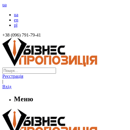
ua
ua
en
pl
+38 (096) 791-79-41
Реєстрація
|
Вхід
Меню