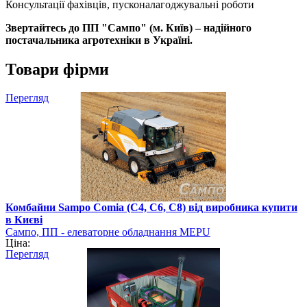
Консультації фахівців, пусконалагоджувальні роботи
Звертайтесь до ПП "Сампо" (м. Київ) – надійного
постачальника агротехніки в Україні.
Товари фірми
Перегляд
Комбайни Sampo Comia (C4, C6, C8) від виробника купити
в Києві
Сампо, ПП - елеваторне обладнання MEPU
Ціна:
Перегляд