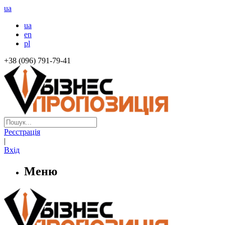
ua
ua
en
pl
+38 (096) 791-79-41
Реєстрація
|
Вхід
Меню