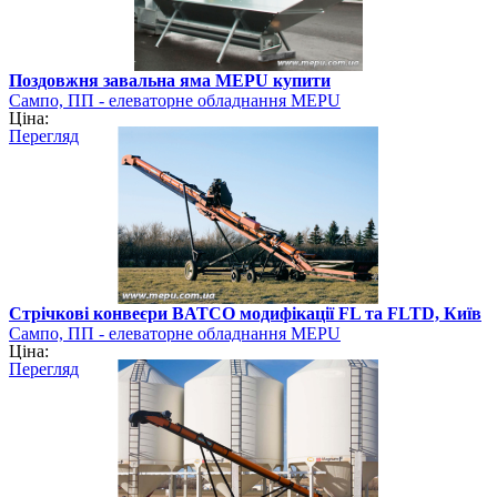
Поздовжня завальна яма MEPU купити
Сампо, ПП - елеваторне обладнання MEPU
Ціна:
Перегляд
Стрічкові конвеєри BATCO модифікації FL та FLTD, Київ
Сампо, ПП - елеваторне обладнання MEPU
Ціна:
Перегляд