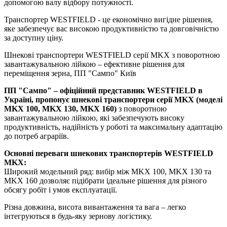
допомогою валу відбору потужності.
Транспортер WESTFIELD - це економічно вигідне рішення,
яке забезпечує вас високою продуктивністю та довговічністю
за доступну ціну.
Шнекові транспортери WESTFIELD серії MKX з поворотною
завантажувальною лійкою – ефективне рішення для
переміщення зерна, ПП "Сампо" Київ
ПП "Сампо" – офіційний представник WESTFIELD в
Україні, пропонує шнекові транспортери серії MKX (моделі
MKX 100, MKX 130, MKX 160)
з поворотною
завантажувальною лійкою, які забезпечують високу
продуктивність, надійність у роботі та максимальну адаптацію
до потреб аграріїв.
Основні переваги шнекових транспортерів WESTFIELD
MKX:
Широкий модельний ряд: вибір між MKX 100, MKX 130 та
MKX 160 дозволяє підібрати ідеальне рішення для різного
обсягу робіт і умов експлуатації.
Різна довжина, висота вивантаження та вага – легко
інтегруються в будь-яку зернову логістику.