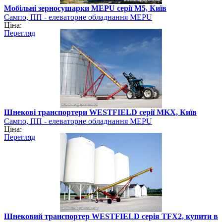
Мобільні зерносушарки MEPU серії M5, Київ
Сампо, ПП - елеваторне обладнання MEPU
Ціна:
Перегляд
Шнекові транспортери WESTFIELD серії MKX, Київ
Сампо, ПП - елеваторне обладнання MEPU
Ціна:
Перегляд
Шнековий транспортер WESTFIELD серія TFX2, купити в