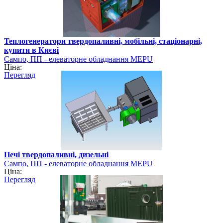
Теплогенератори твердопаливні, мобільні, стаціонарні,
купити в Києві
Сампо, ПП - елеваторне обладнання MEPU
Ціна:
Перегляд
Печі твердопаливні, дизельні
Сампо, ПП - елеваторне обладнання MEPU
Ціна:
Перегляд