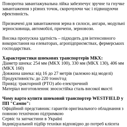
Поворотна завантажувальна лійка забезпечує зручне та гнучке
завантаження з різних точок, скорочуючи час і підвищуючи
ефективність.
Призначені для завантаження зерна в силоси, ангари, модульні
зерносховища, автомобілі, причепи, зерновози.
Висока пропускна здатність – підходить для інтенсивного
використання на елеваторах, агропідприємствах, фермерських
господарствах.
Характеристики шнекових транспортерів MKX:
Діаметр шнека: 254 мм (MKX 100), 330 мм (MKX 130), 406 мм
(MKX 160)
Довжина шнека: від 16 до 27 метрів (залежно від моделі)
Продуктивність: до 220 тонн/год
Привід: тракторний (PTO) або електричний
Матеріал виготовлення: зносостійка сталь високої якості
Чому варто купити шнековий транспортер WESTFIELD у
ПП "Сампо":
Офіційний представник: гарантія оригінального обладнання з
повною технічною підтримкою
Сервіс та запчастини в Україні
Індивідуальний підбір техніки відповідно до потреб клієнта