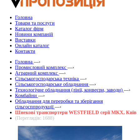
Головна
Товари та послуги
Каталог фірм
Новини компаній
Виставки
Онлайн каталог
Контакти
Головна
—›
Промисловий комплекс
—›
Аграрний комплекс
—›
Сільськогосподарська техніка
—›
Сільськогосподарське обладнання
—›
Технологічне обладнання (лінії, конвеєри, заводи)
—›
Комбайни
—›
Обладнання для переробки та зберігання
сільгосппродукції
—›
Шнекові транспортери WESTFIELD серії MKX, Київ
(Переглядів: 1688)