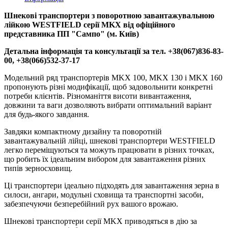
Шнекові транспортери з поворотною завантажувальною
лійкою WESTFIELD серії MKX від офіційного
представника ПП "Сампо" (м. Київ)
Детальна інформація та консультації за тел. +38(067)836-83-
00, +38(066)532-37-17
Модельний ряд транспортерів MKX 100, MKX 130 і MKX 160
пропонують різні модифікації, щоб задовольнити конкретні
потреби клієнтів. Різноманіття висоти вивантаження,
довжини та ваги дозволяють вибрати оптимальний варіант
для будь-якого завдання.
Завдяки компактному дизайну та поворотній
завантажувальній лійці, шнекові транспортери WESTFIELD
легко переміщуються та можуть працювати в різних точках,
що робить їх ідеальним вибором для завантаження різних
типів зерносховищ.
Ці транспортери ідеально підходять для завантаження зерна в
силоси, ангари, модульні сховища та транспортні засоби,
забезпечуючи безперебійний рух вашого врожаю.
Шнекові транспортери серії MKX приводяться в дію за