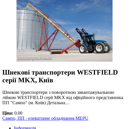
Шнекові транспортери WESTFIELD
серії MKX, Київ
Шнекові транспортери з поворотною завантажувальною
лійкою WESTFIELD серії MKX від офіційного представника
ПП "Сампо" (м. Київ) Детальна…
Ціна:
0.00
Сампо, ПП - елеваторне обладнання MEPU
Інформація