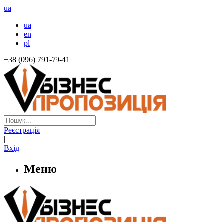
ua
ua
en
pl
+38 (096) 791-79-41
Реєстрація
|
Вхід
Меню