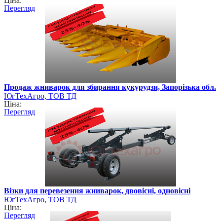
Ціна:
Перегляд
Продаж жниварок для збирання кукурудзи, Запорізька обл.
ЮгТехАгро, ТОВ ТД
Ціна:
Перегляд
Візки для перевезення жниварок, двовісні, одновісні
ЮгТехАгро, ТОВ ТД
Ціна:
Перегляд