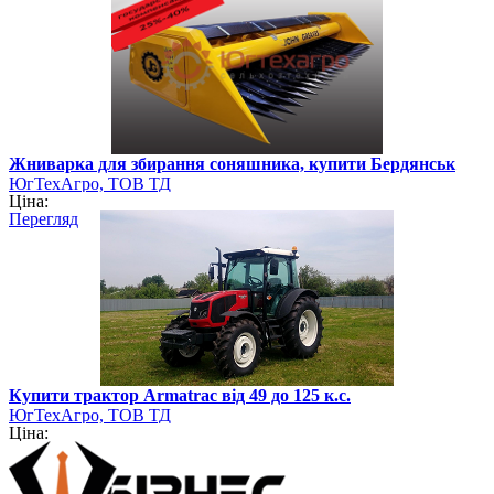
Жниварка для збирання соняшника, купити Бердянськ
ЮгТехАгро, ТОВ ТД
Ціна:
Перегляд
Купити трактор Armatrac від 49 до 125 к.с.
ЮгТехАгро, ТОВ ТД
Ціна: