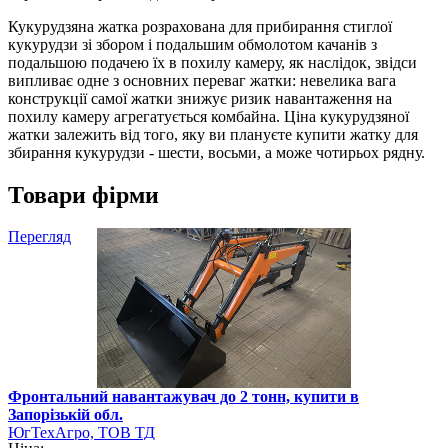
Кукурудзяна жатка розрахована для прибирання стиглої
кукурудзи зі збором і подальшим обмолотом качанів з
подальшою подачею їх в похилу камеру, як наслідок, звідси
випливає одне з основних переваг жатки: невелика вага
конструкції самої жатки знижує ризик навантаження на
похилу камеру агрегатується комбайна. Ціна кукурудзяної
жатки залежить від того, яку ви плануєте купити жатку для
збирання кукурудзи - шести, восьми, а може чотирьох рядну.
Товари фірми
Перегляд
Фронтальний навантажувач до 2 тонн, купити в
Запорізькій обл.
ЮгТехАгро, ТОВ ТД