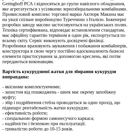
Geringhoff РСА і відносяться до групи навісного обладнання,
яке агрегатується з усілякими зернозбиральними комбайнами.
Промисловий комплекс торгової марки Актюрк Макина має
на увазі спільне виробництво Туреччини з Італією. Інженерні
розробки заводу масово застосовуються на українських полях.
Техніка сертифікована, відповідає встановленим стандартам,
має офіційну гарантію терміном в один рік, експортується по
всьому світу. Сервіс виконують досвідчені фахівці.
Розробники враховують зауваження і побажання комбайнерів,
конструктора в свою чергу постійно вдосконалюють базисні
елементи пристосування за допомогою креслень, які потім
передаються виконавцям.
Вартість кукурудзяної жатки для збирання кукурудзи
виправдана:
- якісними комплектуючими;
- захистом від пошкоджень - шнек має окрему запобіжну
муфту;
- збір і подрібнення стебла проводиться за один прохід, що
підвищує рентабельність жатки кукурудзи;
- ефективність роботи;
- спеціальною формою самонесучого каркаса;
- надійністю і безпекою при експлуатації;
- тривалістю роботи до 10-15 років.