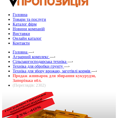
Головна
Товари та послуги
Каталог фірм
Новини компаній
Виставки
Онлайн каталог
Контакти
Головна
—›
Аграрний комплекс
—›
Сільськогосподарська техніка
—›
Техніка для обробки грунту
—›
Техніка для збору врожаю, заготівлі кормів
—›
Продаж жниварок для збирання кукурудзи,
Запорізька обл.
(Переглядів: 2302)