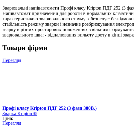
Зварювальні напівавтомати Профі класу Kripton ПДГ 252 (3 фази
Напівавтомат призначений для роботи в нормальних кліматични
характеристикою зварювального струму забезпечує: безвідмовне
стабільність режиму зварки і незначне розбризкування електрод
зварку в різних просторових положеннях з вільним формуванням
зварювального шва; - відпалювання вильоту дроту в кінці зварк
Товари фірми
Перегляд
Профі класу Kripton ПДГ 252 (3 фази 380В.)
Зварка Kripton ®
Ціна:
Перегляд