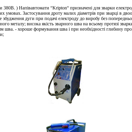
 380В. ) Напівавтомати “Kripton“ призначені для зварки електро
х умовах. Застосування дроту малих діаметрів при зварці в дво
 збудження дуги при подачі електроду до виробу без попередньог
ного металу; висока якість зварного шва на всьому протязі звар
 шва. - хороше формування шва і при необхідності глибину проп
и;