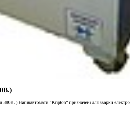
0В.)
и 380В. ) Напівавтомати “Kripton“ призначені для зварки елект