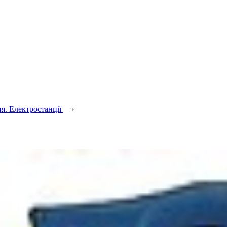
я. Електростанції
—›