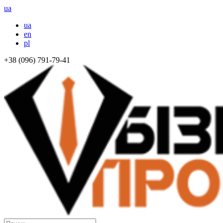
ua
ua
en
pl
+38 (096) 791-79-41