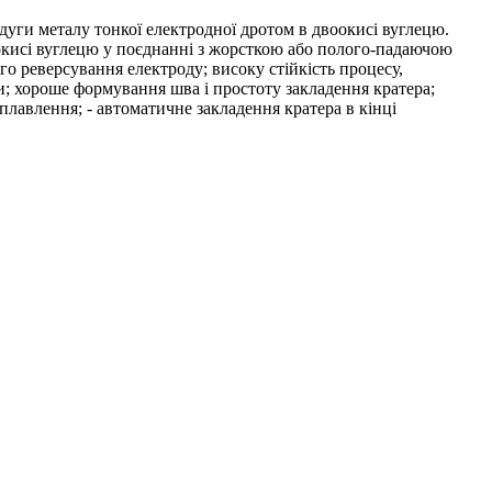
дуги металу тонкої електродної дротом в двоокисі вуглецю.
окисі вуглецю у поєднанні з жорсткою або полого-падаючою
о реверсування електроду; високу стійкість процесу,
ки; хороше формування шва і простоту закладення кратера;
лавлення; - автоматичне закладення кратера в кінці