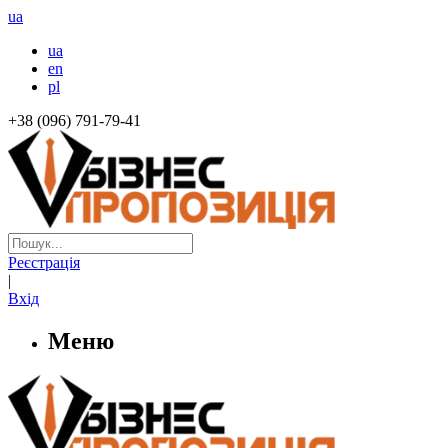
ua
ua
en
pl
+38 (096) 791-79-41
Реєстрація
|
Вхід
Меню