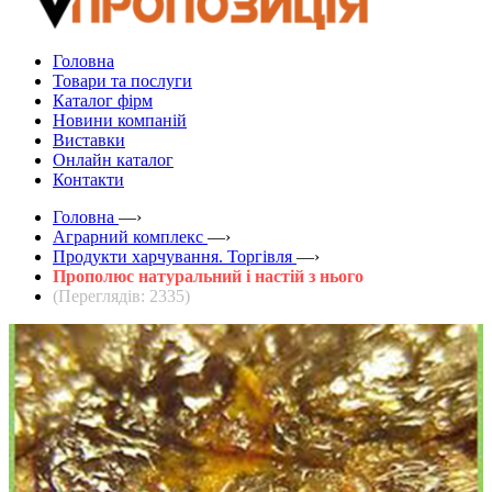
Головна
Товари та послуги
Каталог фірм
Новини компаній
Виставки
Онлайн каталог
Контакти
Головна
—›
Аграрний комплекс
—›
Продукти харчування. Торгівля
—›
Прополюс натуральний і настій з нього
(Переглядів: 2335)