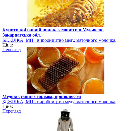
Купити квітковий пилок, замовити в Мукачево
Закарпатська обл.
БДЖІЛКА, МП - виробництво меду, маточного молочка,
Ціна:
квіткового пилку
Перегляд
Медові суміші з горіхом, прополюсом
БДЖІЛКА, МП - виробництво меду, маточного молочка,
Ціна:
квіткового пилку
Перегляд