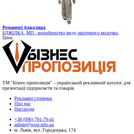
Реманент бджоляра
БДЖІЛКА, МП - виробництво меду, маточного молочка,
Ціна:
квіткового пилку
ТМ "Бізнес-пропозиція" – український рекламний каталог для
презентації підприємств та товарів.
Рекламні сторінки
Про нас
Нагороди
+38 (096) 791-79-41
admin@west-info.ua
м. Львів, вул. Городоцька, 174