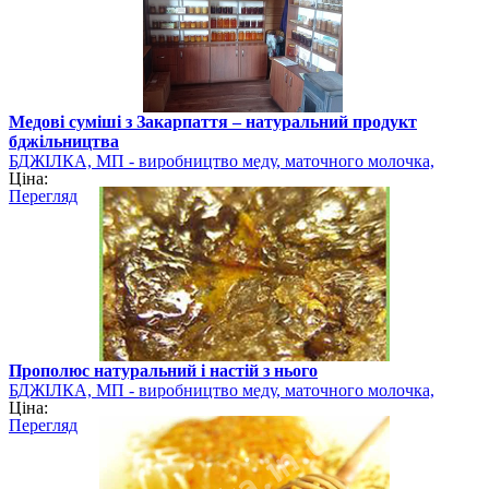
Медові суміші з Закарпаття – натуральний продукт
бджільництва
БДЖІЛКА, МП - виробництво меду, маточного молочка,
Ціна:
квіткового пилку
Перегляд
Прополюс натуральний і настій з нього
БДЖІЛКА, МП - виробництво меду, маточного молочка,
Ціна:
квіткового пилку
Перегляд