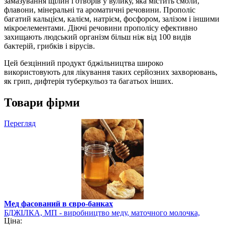
замазування щілин і отворів у вулику, яка містить смоли,
флавони, мінеральні та ароматичні речовини. Прополіс
багатий кальцієм, калієм, натрієм, фосфором, залізом і іншими
мікроелементами. Діючі речовини прополісу ефективно
захищають людський організм більш ніж від 100 видів
бактерій, грибків і вірусів.
Цей безцінний продукт бджільництва широко
використовують для лікування таких серйозних захворювань,
як грип, дифтерія туберкульоз та багатьох інших.
Товари фірми
Перегляд
Мед фасований в євро-банках
БДЖІЛКА, МП - виробництво меду, маточного молочка,
Ціна:
квіткового пилку