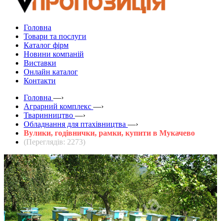
Головна
Товари та послуги
Каталог фірм
Новини компаній
Виставки
Онлайн каталог
Контакти
Головна
—›
Аграрний комплекс
—›
Тваринництво
—›
Обладнання для птахівництва
—›
Вулики, годівнички, рамки, купити в Мукачево
(Переглядів: 2273)