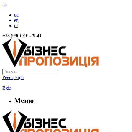
ua
ua
en
pl
+38 (096) 791-79-41
Реєстрація
|
Вхід
Меню