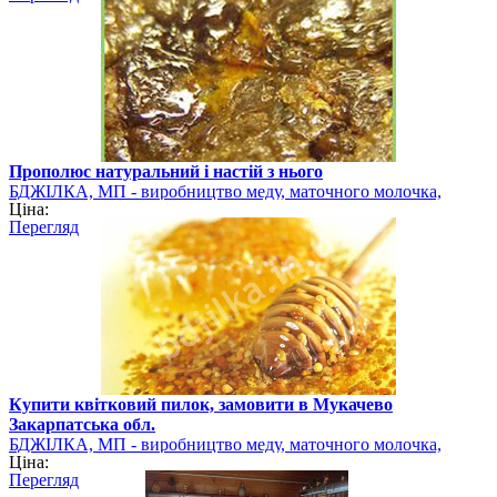
Прополюс натуральний і настій з нього
БДЖІЛКА, МП - виробництво меду, маточного молочка,
Ціна:
квіткового пилку
Перегляд
Купити квітковий пилок, замовити в Мукачево
Закарпатська обл.
БДЖІЛКА, МП - виробництво меду, маточного молочка,
Ціна:
квіткового пилку
Перегляд