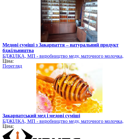
Медові суміші з Закарпаття – натуральний продукт
бджільництва
БДЖІЛКА, МП - виробництво меду, маточного молочка,
Ціна:
квіткового пилку
Перегляд
Закарпатський мед і медові суміші
БДЖІЛКА, МП - виробництво меду, маточного молочка,
Ціна:
квіткового пилку