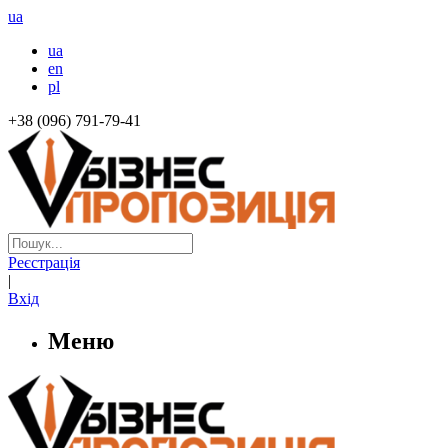
ua
ua
en
pl
+38 (096) 791-79-41
Реєстрація
|
Вхід
Меню