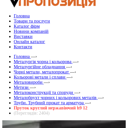
Головна
Товари та послуги
Каталог фірм
Новини компаній
Виставки
Онлайн каталог
Контакти
Головна
—›
Металургія чорна і кольорова
—›
Металургійне обладнання
—›
Чорні метали, металопрокат
—›
Кольорові метали і сплави
—›
Металовироби
—›
Метизи
—›
Металоконструкції та споруди
—›
Металобрухт чорних і кольорових металів
—›
Труби. Трубний прокат та арматура
—›
Пруток круглий нержавіючий h9 12
(Переглядів: 2404)