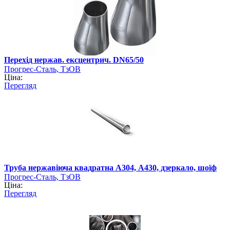
Перехід нержав. ексцентрич. DN65/50
Прогрес-Сталь, ТзОВ
Ціна:
Перегляд
Труба нержавіюча квадратна А304, А430, дзеркало, шоїф
Прогрес-Сталь, ТзОВ
Ціна:
Перегляд