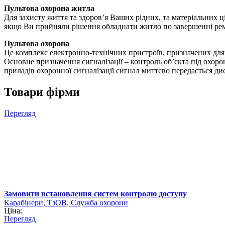
Пультова охорона житла
Для захисту життя та здоров’я Ваших рідних, та матеріальних ц
якщо Ви прийняли рішення обладнати житло по завершенні ре
Пультова охорона
Це комплекс електронно-технічних пристроїв, призначених для 
Основне призначення сигналізації – контроль об’єкта під охор
приладів охоронної сигналізації сигнал миттєво передається д
Товари фірми
Перегляд
Замовити встановлення систем контролю доступу
Карабінери, ТзОВ, Служба охорони
Ціна:
Перегляд