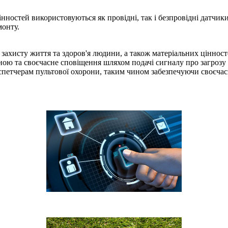
інностей використовуються як провідні, так і безпровідні датчик
монту.
захисту життя та здоров'я людини, а також матеріальних цінност
оною та своєчасне сповіщення шляхом подачі сигналу про загрозу
испетчерам пультової охорони, таким чином забезпечуючи своєчасн