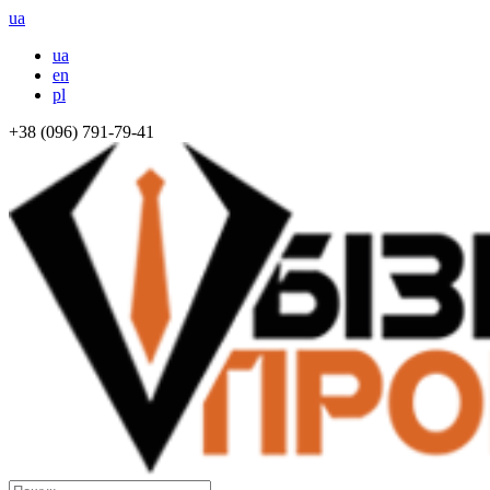
ua
ua
en
pl
+38 (096) 791-79-41