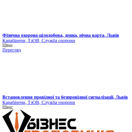
Фізична охорона-цілодобова, денна, нічна варта, Львів
Карабінери, ТзОВ, Служба охорони
Ціна:
Перегляд
Встановлення провідної та безпровідної сигналізації, Львів
Карабінери, ТзОВ, Служба охорони
Ціна: