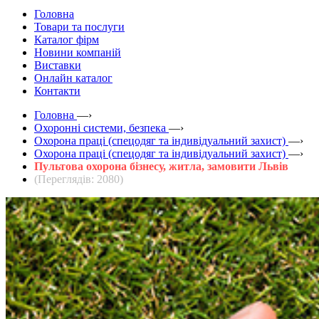
Головна
Товари та послуги
Каталог фірм
Новини компаній
Виставки
Онлайн каталог
Контакти
Головна
—›
Охоронні системи, безпека
—›
Охорона праці (спецодяг та індивідуальний захист)
—›
Охорона праці (спецодяг та індивідуальний захист)
—›
Пультова охорона бізнесу, житла, замовити Львів
(Переглядів: 2080)