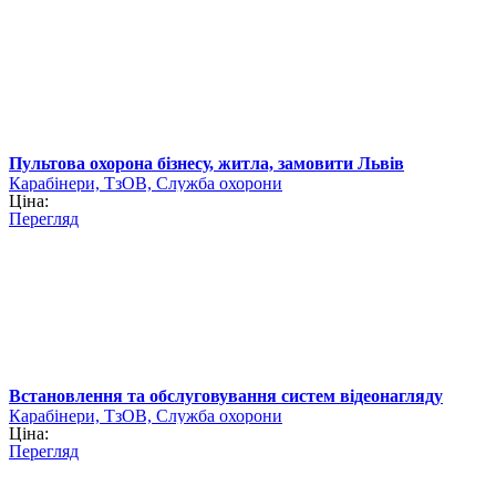
Пультова охорона бізнесу, житла, замовити Львів
Карабінери, ТзОВ, Служба охорони
Ціна:
Перегляд
Встановлення та обслуговування систем відеонагляду
Карабінери, ТзОВ, Служба охорони
Ціна:
Перегляд