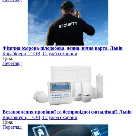
Фізична охорона-цілодобова, денна, нічна варта, Львів
Карабінери, ТзОВ, Служба охорони
Ціна:
Перегляд
Встановлення провідної та безпровідної сигналізації, Львів
Карабінери, ТзОВ, Служба охорони
Ціна:
Перегляд