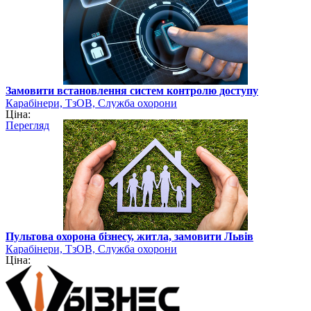
Замовити встановлення систем контролю доступу
Карабінери, ТзОВ, Служба охорони
Ціна:
Перегляд
Пультова охорона бізнесу, житла, замовити Львів
Карабінери, ТзОВ, Служба охорони
Ціна: