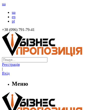
ua
ua
en
pl
+38 (096) 791-79-41
Реєстрація
|
Вхід
Меню